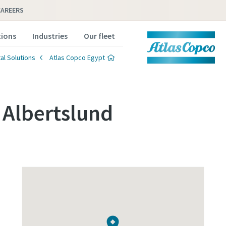
CAREERS
tions
Industries
Our fleet
al Solutions
Atlas Copco Egypt
Albertslund