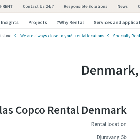
I-RENT
Contact Us 24/7
Responsible Solutions
News
Insights
Projects
Why Rental?
Services and applica
tslund
We are always close to you! - rental locations
Specialty Rent
Denmark, 
las Copco Rental Denmark
Rental location
Djursvang 5b