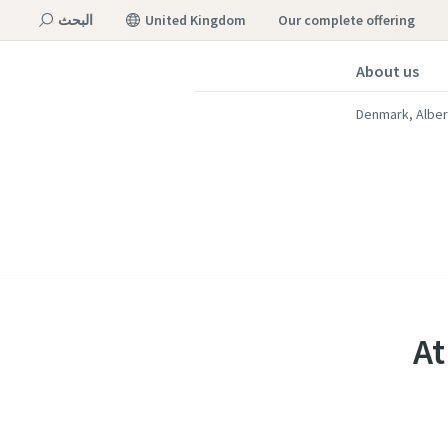
our complete offering
United Kingdom
البحث
About us
القائمة
Denmark, Alber
At