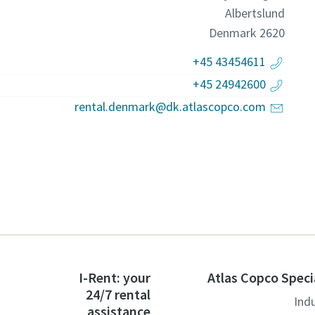
Albertslund
Denmark
2620
+45 43454611
+45 24942600
rental.denmark@dk.atlascopco.com
I-Rent: your
Atlas Copco Speci
24/7 rental
Ind
assistance