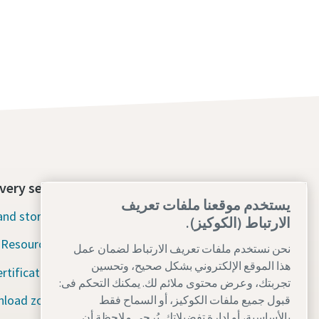
very section
Contact us today
يستخدم موقعنا ملفات تعريف
nd stories
24/7 Emergency support
الارتباط (الكوكيز).
Resources
نحن نستخدم ملفات تعريف الارتباط لضمان عمل
Our services
هذا الموقع الإلكتروني بشكل صحيح، وتحسين
ertification
Fleet
تجربتك، وعرض محتوى ملائم لك. يمكنك التحكم فى:
load zone
قبول جميع ملفات الكوكيز، أو السماح فقط
Industries
بالأساسية، أو إدارة تفضيلاتك. يُرجى ملاحظة أن