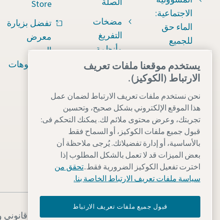
الصلة
Store
الاجتماعية:
Submit
مضخات
تفضل بزيارة
الماء حق
التفريغ
معرض
للجميع
ation
وأنظمة
الصور
أحدث الأخبار
الانحسار
والفيديوهات
يستخدم موقعنا ملفات تعريف
Friendly
Captcha ⇗
الارتباط (الكوكيز).
الأدوات
الصناعية
نحن نستخدم ملفات تعريف الارتباط لضمان عمل
هذا الموقع الإلكتروني بشكل صحيح، وتحسين
وحلولها
تجربتك، وعرض محتوى ملائم لك. يمكنك التحكم فى:
حلول
قبول جميع ملفات الكوكيز، أو السماح فقط
محمولة
بالأساسية، أو إدارة تفضيلاتك. يُرجى ملاحظة أن
بعض الميزات قد لا تعمل بالشكل المطلوب إذا
للتطبيقات
اخترت تفعيل الكوكيز الضرورية فقط..
تحقق من
الصعبة
سياسة ملفات تعريف الارتباط الخاصة بنا.
قبول جميع ملفات تعريف الارتباط
إشعار قانوني 