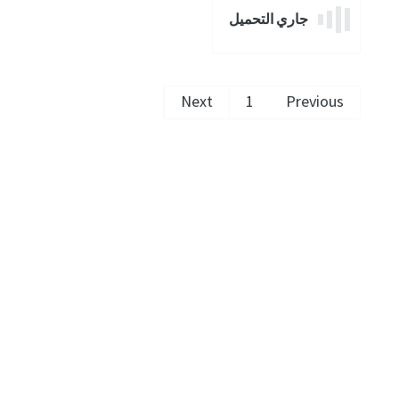
كل الحقول ا
جاري التحميل
المعلومات
الاسم الأ
Next
1
Previous
اسم العائ
البريد الإ
الهاتف
معلومات إ
الشركة