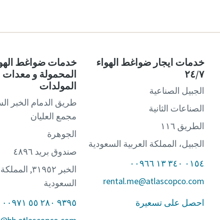
البلد
خدمات ايجار ضواغط الهواء
خدمات ضواغط الهوا
الشارع
٢٤/٧
المحمولة و معدات ال
المولدات
الجبيل الصناعية
طريق الدمام الخبر الس
المدينة
الصناعات الثانية
مجمع العليان
الطريق ١١٦
الجوهرة
الرمز الب
الجبيل، المملكة العربية السعودية
صندوق بريد ٤٨٩٦
٠١٥٤ ٣٤٠ ١٣ ٠٠٩٦٦
طلب
الخبر ٣١٩٥٢, الم
rental.me@atlascopco.com
السعودية
أي سؤال 
احصل على تسعيرة
٩٣٩٥ ٢٨٠ ٥٥ ٠٠٩٧١