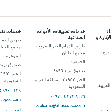
ء
خدمات تطبيقات الأدوات
خدمات تفري
إنارة و
الصناعية
طريق الدمام
طريق الدمام الخبر السريع -
مجمع العليا
ريع -
مجمع العليان
الجوهرة
الجوهرة
صندوق بريد ٤٨٩٦
صندوق بريد ٤٨٩٦
ريدي
الخبر ٣١٩٥٢, المملكة العربية
السعودية
ملكة العربية
السعودية
١١٢٩ ٩٩٠ ٥٥ ٠٠٩٧١
٨١٢٦ ٣٧٣ ٤ ٠٠٩٧١
أو طلب
tools.me@atlascopco.com
احصل على 