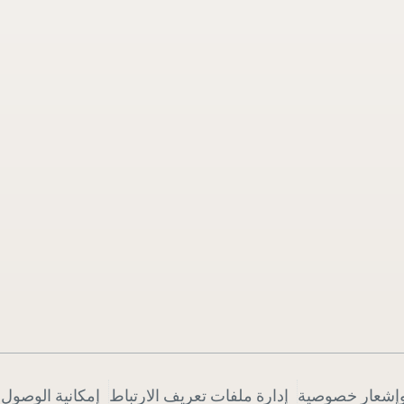
Anti-Robot Verific
Click to start verification
وإشعار خصوصية
إدارة ملفات تعريف الارتباط
إمكانية الوصول 