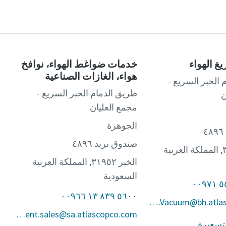
غ الهواء
خدمات ضواغط الهواء، نوافخ
هواء، الغازات الصناعية
 الخبر السريع -
طريق الدمام الخبر السريع -
ن
مجمع العليان
الجوهرة
صندوق بريد ٤٨٩٦
الخبر ٣١٩٥٢, المملكة العربية
الخبر ٣١٩٥٢, المملكة العربية
السعودية
٥٦٠٠ ٨٣٩ ١٣ ٠٠٩٦٦
Marketing.Vacuum@bh.atlascopco.com
equipment.sales@sa.atlascopco.com
تسعيرة