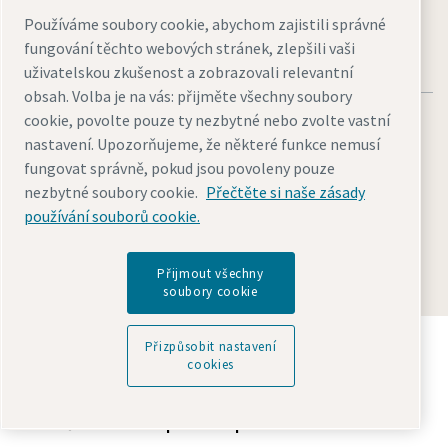
Používáme soubory cookie, abychom zajistili správné
fungování těchto webových stránek, zlepšili vaši
uživatelskou zkušenost a zobrazovali relevantní
obsah. Volba je na vás: přijměte všechny soubory
cookie, povolte pouze ty nezbytné nebo zvolte vastní
nastavení. Upozorňujeme, že některé funkce nemusí
fungovat správně, pokud jsou povoleny pouze
nezbytné soubory cookie.
Přečtěte si naše zásady
Právní upozornění a oznámení o ochraně osobních údajů
používání souborů cookie.
Přizpůsobit nastavení cookies
Přístupnost
Mapa stránek
© 2026 Atlas Copco s.r.o.
Přijmout všechny
soubory cookie
Objevte, jak skupina Atlas Copco Group podporuje
Přizpůsobit nastavení
technologie, které tvoří budoucnost.
cookies
Navštivte webové stránky Atlas Copco Group
Součást Atlas Copco Group