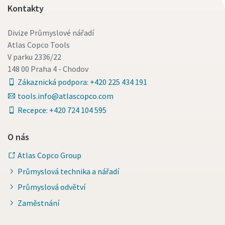
Kontakty
Divize Průmyslové nářadí
Atlas Copco Tools
V parku 2336/22
148 00 Praha 4 - Chodov
Zákaznická podpora: +420 225 434 191
tools.info@atlascopco.com
Recepce: +420 724 104 595
O nás
Momentum Talks
Atlas Copco Group
Objevte inspirativní a poutavé rozhovory s odborníky
Průmyslová technika a nářadí
Průmyslová odvětví
Podívat se
Zaměstnání