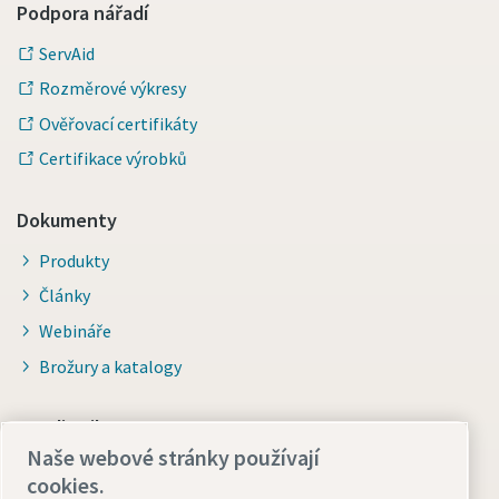
Podpora nářadí
ServAid
Rozměrové výkresy
Ověřovací certifikáty
Certifikace výrobků
Dokumenty
Produkty
Články
Webináře
Brožury a katalogy
Pro distributory
Naše webové stránky používají
Přejít na Smart Portal
cookies.