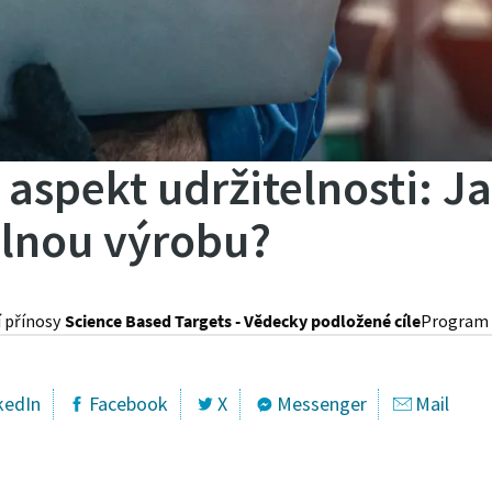
 aspekt udržitelnosti: J
elnou výrobu?
í přínosy
Science Based Targets - Vědecky podložené cíle
Program 
kedIn
Facebook
X
Messenger
Mail