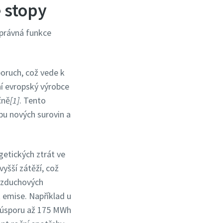
é stopy
Správná funkce
oruch, což vede k
ní evropský výrobce
čně
[1]
. Tento
bu nových surovin a
getických ztrát ve
yšší zátěží, což
 vzduchových
t emise. Například u
t úsporu až 175 MWh