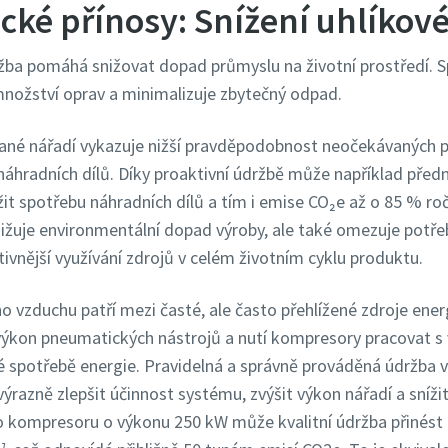
ické přínosy: Snížení uhlíkov
ržba pomáhá snižovat dopad průmyslu na životní prostředí. 
množství oprav a minimalizuje zbytečný odpad.
ané nářadí vykazuje nižší pravděpodobnost neočekávaných p
áhradních dílů. Díky proaktivní údržbě může například před
it spotřebu náhradních dílů a tím i emise CO₂e až o 85 % ro
nižuje environmentální dopad výroby, ale také omezuje potře
ivnější využívání zdrojů v celém životním cyklu produktu.
o vzduchu patří mezi časté, ale často přehlížené zdroje ener
 výkon pneumatických nástrojů a nutí kompresory pracovat s v
é spotřebě energie. Pravidelná a správně prováděná údržba
razně zlepšit účinnost systému, zvýšit výkon nářadí a sníži
o kompresoru o výkonu 250 kW může kvalitní údržba přinés