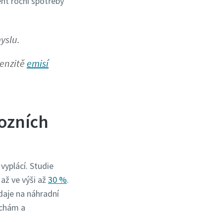
ent roční spotřeby
yslu.
tenzitě
emisí
vozních
vyplácí. Studie
až ve výši až
30 %
.
daje na náhradní
uchám a