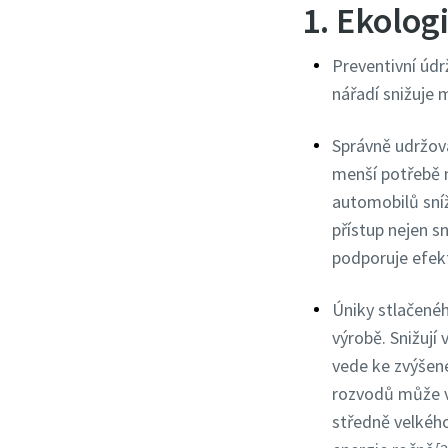
1. Ekolog
Preventivní úd
nářadí snižuje 
Správně udržov
menší potřebě n
automobilů sníž
přístup nejen s
podporuje efekt
Úniky stlačenéh
výrobě. Snižují
vede ke zvýšen
rozvodů může vý
středně velkéh