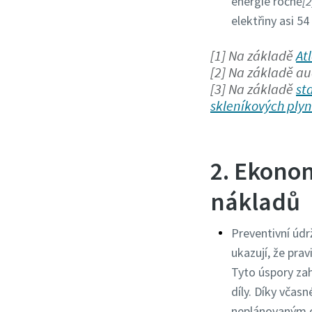
energie ročně
[2
elektřiny asi 
[1] Na základě
At
[2] Na základě a
[3] Na základě
st
skleníkových plyn
2. Ekonom
nákladů
Preventivní údr
ukazují, že pra
Tyto úspory zah
díly. Díky včas
neplánovaným od