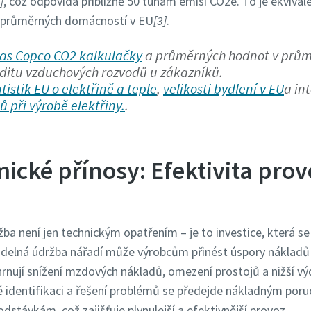
]
, což odpovídá přibližně 50 tunám emisí CO2e. To je ekvival
54 průměrných domácností v EU
[3]
.
las Copco CO2 kalkulačky
a průměrných hodnot v prům
uditu vzduchových rozvodů u zákazníků.
atistik EU o elektřině a teple
,
velikosti bydlení v EU
a in
ů při výrobě elektřiny.
.
ické přínosy: Efektivita pro
žba není jen technickým opatřením – je to investice, která se 
videlná údržba nářadí může výrobcům přinést úspory nákladů 
rnují snížení mzdových nákladů, omezení prostojů a nižší vý
né identifikaci a řešení problémů se předejde nákladným por
stávkám, což zajišťuje plynulejší a efektivnější provoz.