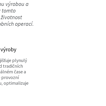
nou výrobou a
v tomto
 životnost
obních operací.
 výroby
išťuje plynulý
d tradičních
eálném čase a
e provozní
u, optimalizuje