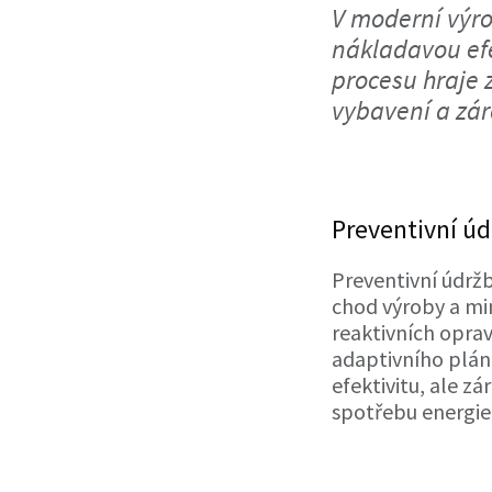
V moderní výro
nákladavou efe
procesu hraje z
vybavení a zár
Preventivní úd
Preventivní údržb
chod výroby a min
reaktivních oprav
adaptivního pláno
efektivitu, ale z
spotřebu energie 