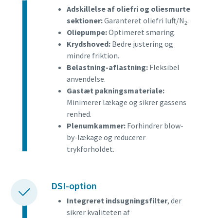
Adskillelse af oliefri og oliesmurte
sektioner:
Garanteret oliefri luft/N
.
2
Oliepumpe:
Optimeret smøring.
Krydshoved:
Bedre justering og
mindre friktion.
Belastning-aflastning:
Fleksibel
anvendelse.
Gastæt pakningsmateriale:
Minimerer lækage og sikrer gassens
renhed.
Plenumkammer:
Forhindrer blow-
by-lækage og reducerer
trykforholdet.
DSI-option
Integreret indsugningsfilter
, der
sikrer kvaliteten af