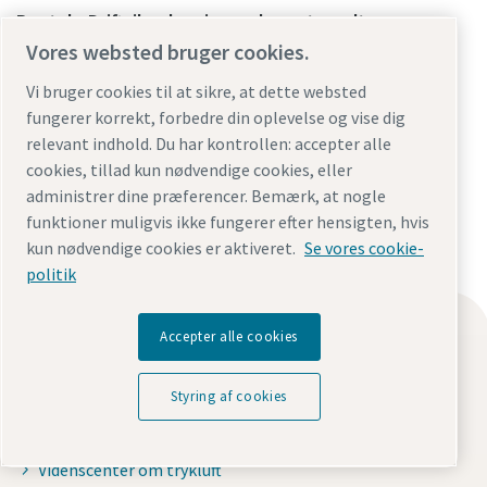
Rental - Driftsikre løsninger døgnet rundt
Vores websted bruger cookies.
Djursvang 5b
2620 Albertslund
Vi bruger cookies til at sikre, at dette websted
fungerer korrekt, forbedre din oplevelse og vise dig
Denmark
relevant indhold. Du har kontrollen: accepter alle
Tlf. nr.: +4524942600
cookies, tillad kun nødvendige cookies, eller
E-mail: rental@dk.atlascopco.com
administrer dine præferencer. Bemærk, at nogle
funktioner muligvis ikke fungerer efter hensigten, hvis
kun nødvendige cookies er aktiveret.
Se vores cookie-
politik
Find det, du søger her
Accepter alle cookies
Oliefrie kompressorer
Styring af cookies
Oliesmurte kompressorer
Kompressor dele & services
Videnscenter om trykluft