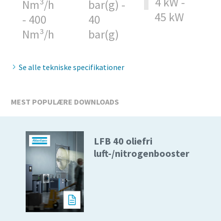
4 kW -
Nm³/h
bar(g) -
45 kW
- 400
40
Nm³/h
bar(g)
Se alle tekniske specifikationer
MEST POPULÆRE DOWNLOADS
LFB 40 oliefri
luft-/nitrogenbooster