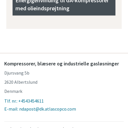
Energigenvinding til GA-kompressorer
med olieindsprøjtning
Kompressorer, blæsere og industrielle gasløsninger
Djursvang 5b
2620 Albertslund
Denmark
Tlf. nr.: +4543454611
E-mail: ndapost@dk.atlascopco.com