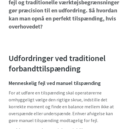
fejl og traditionelle værktøjsbegrænsninger
yderligere oplysninger i vores
gør præcision til en udfordring. Så hvordan
politik om beskyttelse af
personlige oplysninger.
kan man opnå en perfekt tilspænding, hvis
overhovedet?
Jeg har læst og accepteret
privatlivspolitikken
Udfordringer ved traditionel
Indsend
forbandttilspænding
Jeg er ikke en robot
Klik for at starte verifikationen
Menneskelig fejl ved manuel tilspænding
Friendly
Captcha ⇗
For at udføre en tilspænding skal operatørerne
omhyggeligt vælge den rigtige skrue, indstille det
korrekte moment og finde en balance mellem ikke at
overspænde eller underspænde. Enhver afvigelse kan
gøre manuel tilspænding modtagelig for fejl.