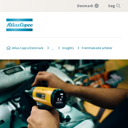
Denmark
Søg
Menu
Kontakt os
Atlas Copco Denmark
Insights
Fremhævede artikler
Udfyld venligst nedenstående oplysninger. Så
vil vi kontakte dig.
Alle felter markeret med (*) er obligatoriske
Personlige oplysninger
Fornavn