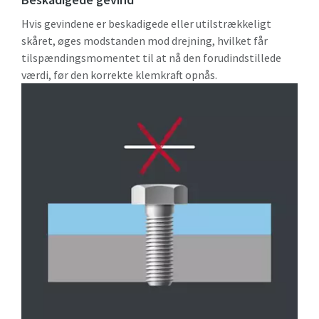
Hvis gevindene er beskadigede eller utilstrækkeligt
skåret, øges modstanden mod drejning, hvilket får
tilspændingsmomentet til at nå den forudindstillede
værdi, før den korrekte klemkraft opnås.