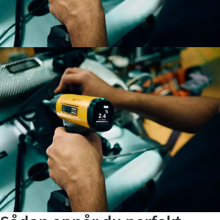
Efternavn
E-mail
Telefon
Yderligere oplysninger
Virksomhed
Land
Postnummer