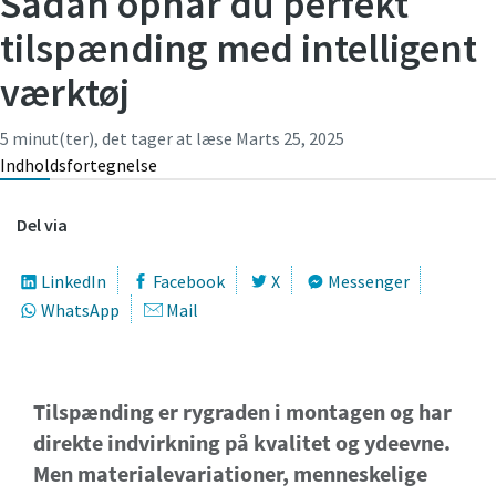
Sådan opnår du perfekt
Anmodning
tilspænding med intelligent
Tid til at kalibrere?
værktøj
Anmodningstype
Sikre din kvalitet og reducer fejl med værktøjskalibrering
5 minut(ter), det tager at læse
Marts 25, 2025
og akkrediteret kvalitetssikringskalibrering.​
Indholdsfortegnelse
Ethvert spørgsmål eller anmodning
Momentum Talks
Få dit værktøj kalibreret korrekt nu.
Del via
Oplev inspirerende og spændende foredrag hos Atlas
Copco
LinkedIn
Facebook
X
Messenger
WhatsApp
Mail
Se med
Se alle vores brancher
Ved at indsende denne anmodning
Tilspænding er rygraden i montagen og har
Se alle
giver du Atlas Copco mulighed for
Dokumentation og ressourcer
direkte indvirkning på kvalitet og ydeevne.
at kontakte dig via de indsamlede
Men materialevariationer, menneskelige
oplysninger. Du kan finde