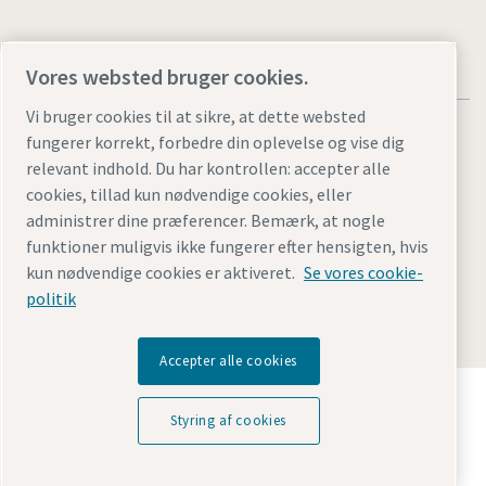
Vores websted bruger cookies.
Vi bruger cookies til at sikre, at dette websted
fungerer korrekt, forbedre din oplevelse og vise dig
relevant indhold. Du har kontrollen: accepter alle
cookies, tillad kun nødvendige cookies, eller
Juridiske bemærkninger og bemærkninger om beskyttelse
administrer dine præferencer. Bemærk, at nogle
af personlige oplysninger
funktioner muligvis ikke fungerer efter hensigten, hvis
Styring af cookies
Tilgængelighed
Sitemap
kun nødvendige cookies er aktiveret.
Se vores cookie-
politik
© 2026 Atlas Copco AB
Accepter alle cookies
Opdag hvordan Atlas Copco Group muliggør
teknologi, der transformerer fremtiden.
Styring af cookies
Besøg Atlas Copco Groups hjemmeside
En del af Atlas Copco Group