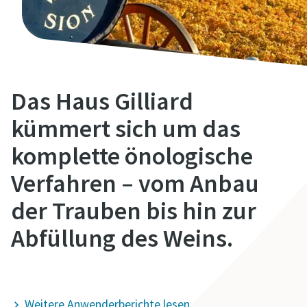
Alle mit (*) gekennzeichnete Felder sind
Pflichtfelder.
Persönliche Angaben
Das Haus Gilliard
Vorname
kümmert sich um das
komplette önologische
Nachname
Verfahren – vom Anbau
der Trauben bis hin zur
E-Mail
Abfüllung des Weins.
Telefon
Mehr zu Generatoren
Weitere Anwenderberichte lesen
Weitere Informationen