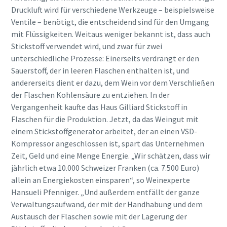
Ich habe die
Druckluft wird für verschiedene Werkzeuge – beispielsweise
Datenschutzrichtlinie
Ventile – benötigt, die entscheidend sind für den Umgang
gelesen und akzeptiert.
mit Flüssigkeiten. Weitaus weniger bekannt ist, dass auch
Stickstoff verwendet wird, und zwar für zwei
Ich erkläre mich hiermit
unterschiedliche Prozesse: Einerseits verdrängt er den
ausdrücklich damit
Sauerstoff, der in leeren Flaschen enthalten ist, und
einverstanden, dass Atlas
andererseits dient er dazu, dem Wein vor dem Verschließen
Copco mir
der Flaschen Kohlensäure zu entziehen. In der
Marketinginformationen
Alles, was Sie über Ihren pneumatischen
über seine Produkte
Vergangenheit kaufte das Haus Gilliard Stickstoff in
zusendet, mich auf
Förderprozess wissen müssen
Flaschen für die Produktion. Jetzt, da das Weingut mit
freiwilliger Basis zur
einem Stickstoffgenerator arbeitet, der an einen VSD-
Teilnahme an Online-
Entdecken Sie, wie Sie einen effizienteren pneumatischen
Kompressor angeschlossen ist, spart das Unternehmen
Umfragen einlädt oder seine
Förderprozess schaffen können.
Zeit, Geld und eine Menge Energie. „Wir schätzen, dass wir
Vertriebsmitarbeiter direkt
auf mich zukommen lässt.
jährlich etwa 10.000 Schweizer Franken (ca. 7.500 Euro)
Mir ist bekannt, dass ich
Erfahren Sie mehr
allein an Energiekosten einsparen“, so Weinexperte
meine Zustimmung
Hansueli Pfenniger. „Und außerdem entfällt der ganze
gegenüber Atlas Copco
Verwaltungsaufwand, der mit der Handhabung und dem
jederzeit widerrufen kann.
Austausch der Flaschen sowie mit der Lagerung der