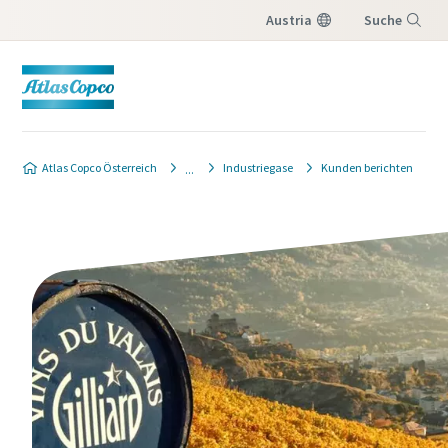
Austria
Suche
Menü
Produktanfrage
Atlas Copco Österreich
Industriegase
Kunden berichten
Wenn Sie ein Angebot von Ihrem Atlas Copco-
Verkaufsberater erhalten möchten, füllen Sie
bitte das unten stehende Formular aus. Wir
lassen Ihnen die gewünschten
Angebotsinformationen kurzfristig
zukommen.
Sie können uns auch direkt eine Nachricht
senden, indem Sie auf die folgende E-Mail-
Adresse
klicken:
website.austria@atlascopco.com