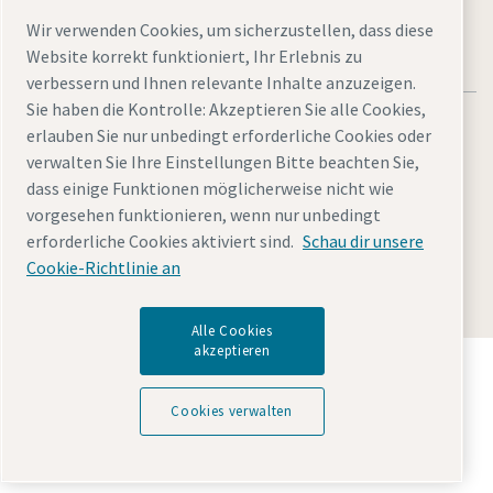
Wir verwenden Cookies, um sicherzustellen, dass diese
Website korrekt funktioniert, Ihr Erlebnis zu
verbessern und Ihnen relevante Inhalte anzuzeigen.
Sie haben die Kontrolle: Akzeptieren Sie alle Cookies,
erlauben Sie nur unbedingt erforderliche Cookies oder
verwalten Sie Ihre Einstellungen Bitte beachten Sie,
dass einige Funktionen möglicherweise nicht wie
Rechtliche Hinweise und Datenschutzerklärung
vorgesehen funktionieren, wenn nur unbedingt
Cookies verwalten
Barrierefreiheit
Sitemap
erforderliche Cookies aktiviert sind.
Schau dir unsere
Cookie-Richtlinie an
© 2026 Atlas Copco GmbH
Alle Cookies
akzeptieren
Entdecken Sie, wie die Atlas Copco Group
Technologien ermöglicht, die die Zukunft verändern.
Cookies verwalten
Besuchen Sie die Website der Atlas Copco Group
Teil der Atlas Copco Group