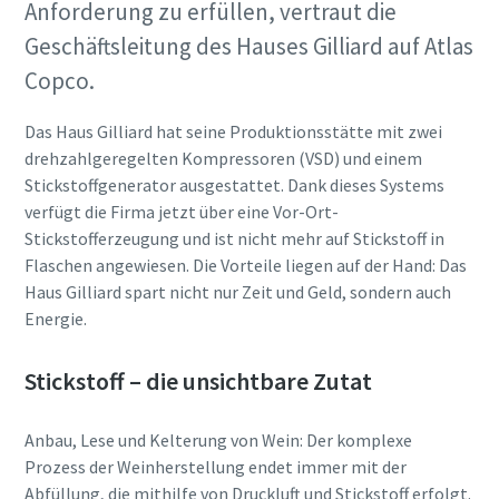
Anforderung zu erfüllen, vertraut die
Anforderungstyp
Geschäftsleitung des Hauses Gilliard auf Atlas
10 Schritte hin zu einer umweltfreundlichen
und effizienteren Produktion
Copco.
Beliebige Frage oder Anforderung
CO2-Reduzierung für eine umweltfreundliche Produktion
Das Haus Gilliard hat seine Produktionsstätte mit zwei
– alles, was Sie wissen müssen
drehzahlgeregelten Kompressoren (VSD) und einem
Stickstoffgenerator ausgestattet. Dank dieses Systems
Erfahren Sie mehr
verfügt die Firma jetzt über eine Vor-Ort-
Stickstofferzeugung und ist nicht mehr auf Stickstoff in
Flaschen angewiesen. Die Vorteile liegen auf der Hand: Das
Haus Gilliard spart nicht nur Zeit und Geld, sondern auch
Energie.
Wenn Sie diese Anfrage absenden,
kann Atlas Copco Sie anhand der
Stickstoff – die unsichtbare Zutat
gesammelten Informationen
kontaktieren. Weitere
Anbau, Lese und Kelterung von Wein: Der komplexe
Informationen finden Sie in
Prozess der Weinherstellung endet immer mit der
unserer Datenschutzrichtlinie.
Abfüllung, die mithilfe von Druckluft und Stickstoff erfolgt.