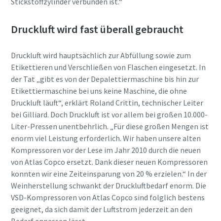
Stickstoffzylinder verbunden ist.“
Absenden
Druckluft wird fast überall gebraucht
Anti-Roboter-Verifizierung
Druckluft wird hauptsächlich zur Abfüllung sowie zum
Hier klicken
Etikettieren und Verschließen von Flaschen eingesetzt. In
Friendly
Captcha ⇗
der Tat „gibt es von der Depalettiermaschine bis hin zur
Etikettiermaschine bei uns keine Maschine, die ohne
Druckluft läuft“, erklärt Roland Crittin, technischer Leiter
bei Gilliard. Doch Druckluft ist vor allem bei großen 10.000-
Liter-Pressen unentbehrlich. „Für diese großen Mengen ist
enorm viel Leistung erforderlich. Wir haben unsere alten
Kompressoren vor der Lese im Jahr 2010 durch die neuen
von Atlas Copco ersetzt. Dank dieser neuen Kompressoren
konnten wir eine Zeiteinsparung von 20 % erzielen.“ In der
Weinherstellung schwankt der Druckluftbedarf enorm. Die
VSD-Kompressoren von Atlas Copco sind folglich bestens
geeignet, da sich damit der Luftstrom jederzeit an den