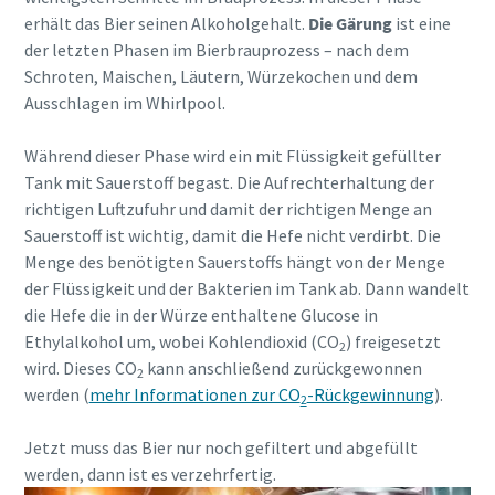
erhält das Bier seinen Alkoholgehalt.
Die Gärung
ist eine
der letzten Phasen im Bierbrauprozess – nach dem
Alle mit (*) gekennzeichnete Felder sind
Schroten, Maischen, Läutern, Würzekochen und dem
Pflichtfelder.
Ausschlagen im Whirlpool.
Persönliche Angaben
Während dieser Phase wird ein mit Flüssigkeit gefüllter
Tank mit Sauerstoff begast. Die Aufrechterhaltung der
Vorname
richtigen Luftzufuhr und damit der richtigen Menge an
Sauerstoff ist wichtig, damit die Hefe nicht verdirbt. Die
Menge des benötigten Sauerstoffs hängt von der Menge
Nachname
der Flüssigkeit und der Bakterien im Tank ab. Dann wandelt
die Hefe die in der Würze enthaltene Glucose in
Ethylalkohol um, wobei Kohlendioxid (CO
) freigesetzt
E-Mail
2
wird. Dieses CO
kann anschließend zurückgewonnen
2
werden (
mehr Informationen zur CO
-Rückgewinnung
).
2
Telefon
Jetzt muss das Bier nur noch gefiltert und abgefüllt
werden, dann ist es verzehrfertig.
Weitere Informationen