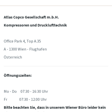
Anforderungstyp
10 Schritte hin zu einer umweltfreundlichen
Atlas Copco Gesellschaft m.b.H.
und effizienteren Produktion
Beliebige Frage oder Anforderung
Kompressoren und Drucklufttechnik
CO2-Reduzierung für eine umweltfreundliche Produktion
– alles, was Sie wissen müssen
Office Park 4, Top A.35
Erfahren Sie mehr
A - 1300 Wien - Flughafen
Österreich
Öffnungszeiten:
Wenn Sie diese Anfrage absenden,
kann Atlas Copco Sie anhand der
gesammelten Informationen
Mo - Do 07:30 - 16:30 Uhr
kontaktieren. Weitere
Fr 07:30 - 12:00 Uhr
Informationen finden Sie in
unserer Datenschutzrichtlinie.
Bitte beachten Sie, dass in unserem Wiener Büro leider kein