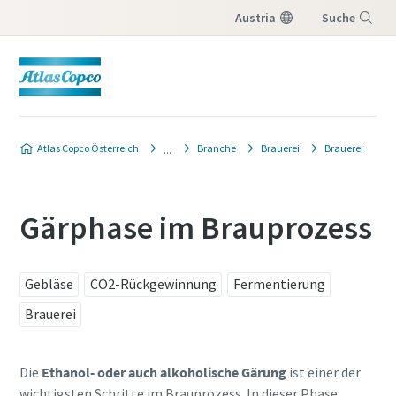
Austria
Suche
Menü
Produktanfrage
Atlas Copco Österreich
Branche
Brauerei
Brauerei
Wenn Sie ein Angebot von Ihrem Atlas Copco-
Verkaufsberater erhalten möchten, füllen Sie
Gärphase im Brauprozess
bitte das unten stehende Formular aus. Wir
lassen Ihnen die gewünschten
Angebotsinformationen kurzfristig
Gebläse
CO2-Rückgewinnung
Fermentierung
zukommen.
Sie können uns auch direkt eine Nachricht
Brauerei
senden, indem Sie auf die folgende E-Mail-
Adresse
klicken:
website.austria@atlascopco.com
Die
Ethanol- oder auch alkoholische Gärung
ist einer der
wichtigsten Schritte im Brauprozess. In dieser Phase