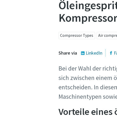
Öleingespri
Mail-Adres
Kompressore
Alle mit (*
Persönli
Compressor Types
Air compr
Vornam
Share via
LinkedIn
F
Bei der Wahl der richt
Nachna
sich zwischen einem ö
entscheiden. In dies
E-Mail
Maschinentypen sowie 
Vorteile eines
Telefon