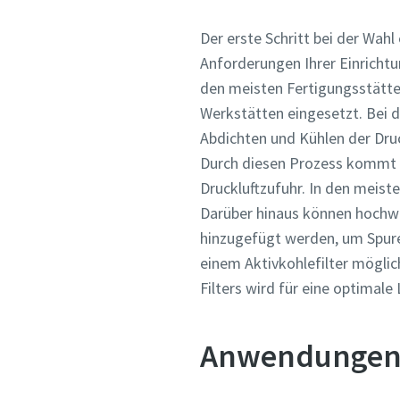
Weitere 
Der erste Schritt bei der Wah
Anforderungen Ihrer Einricht
Firma
den meisten Fertigungsstätte
Werkstätten eingesetzt. Bei 
Abdichten und Kühlen der Dru
Land
Durch diesen Prozess kommt e
Druckluftzufuhr. In den meiste
Straße
Darüber hinaus können hochw
hinzugefügt werden, um Spuren
einem Aktivkohlefilter möglic
Stadt
Filters wird für eine optima
Postleit
Anwendungen f
Anforder