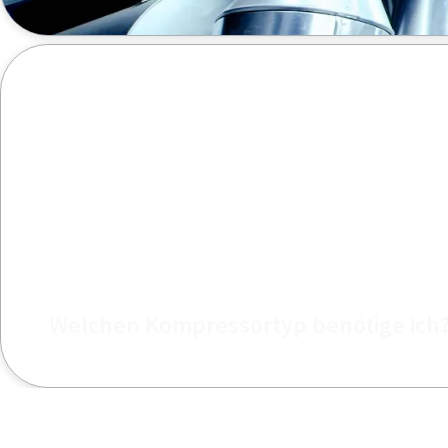
Finden Sie anhand des erforderlichen Luftstroms und 
Welchen Kompressortyp benötige ich
Finden Sie heraus, welcher Kompressor für Ihre Anfo