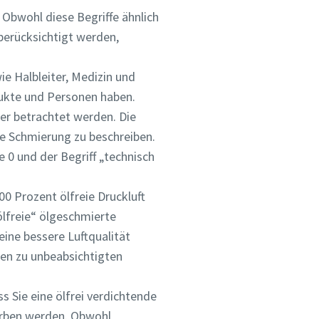
 Obwohl diese Begriffe ähnlich
 berücksichtigt werden,
 dass
kte
e Halbleiter, Medizin und
ine-
dukte und Personen haben.
uf
uer betrachtet werden. Die
ann.
e Schmierung zu beschreiben.
 0 und der Begriff „technisch
00 Prozent ölfreie Druckluft
ölfreie“ ölgeschmierte
ine bessere Luftqualität
nen zu unbeabsichtigten
s Sie eine ölfrei verdichtende
worben werden. Obwohl