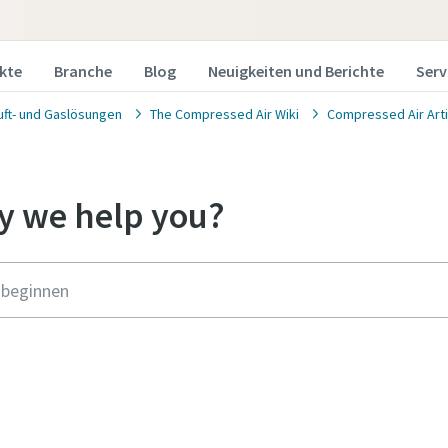
kte
Branche
Blog
Neuigkeiten und Berichte
Serv
uft- und Gaslösungen
The Compressed Air Wiki
Compressed Air Arti
 we help you?
anfrage
in Angebot von Ihrem Atlas Copco-Verkaufsberater erhalten
bitte das unten stehende Formular aus. Wir lassen Ihnen die
en Angebotsinformationen kurzfristig zukommen.
 uns auch direkt eine Nachricht senden, indem Sie auf die fo