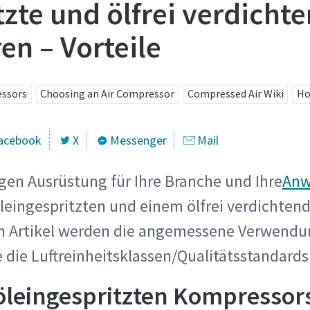
tzte und ölfrei verdicht
se klicken:
website.austria@atlascopco.com
n – Vorteile
) gekennzeichnete Felder sind Pflichtfelder.
che Angaben
essors
Choosing an Air Compressor
Compressed Air Wiki
Ho
e
acebook
X
Messenger
Mail
igen Ausrüstung für Ihre Branche und Ihre
Anw
me
leingespritzten und einem ölfrei verdichte
em Artikel werden die angemessene Verwendu
die Luftreinheitsklassen/Qualitätsstandards
 öleingespritzten Kompressor