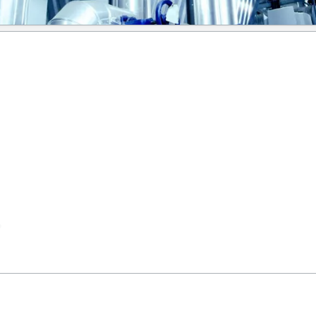
Drucks heraus, wie groß ein Kompressor sein sollte.
?
rderungen am besten geeignet ist.