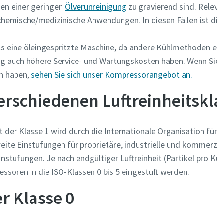
lgen einer geringen
Ölverunreinigung
zu gravierend sind. Relev
hemische/medizinische Anwendungen. In diesen Fällen ist d
rungstyp
ls eine öleingespritzte Maschine, da andere Kühlmethoden er
e Frage oder Anforderung
g auch höhere Service- und Wartungskosten haben. Wenn Sie
n haben,
sehen Sie sich unser Kompressorangebot an.
verschiedenen Luftreinheitsk
t der Klasse 1 wird durch die Internationale Organisation f
eite Einstufungen für proprietäre, industrielle und kommerz
Einstufungen. Je nach endgültiger Luftreinheit (Partikel pro
soren in die ISO-Klassen 0 bis 5 eingestuft werden.
Wenn Sie diese Anfrage absenden, kann Atlas Copco Sie anhand d
er Klasse 0
gesammelten Informationen kontaktieren. Weitere Informatio
finden Sie in unserer Datenschutzrichtlinie.