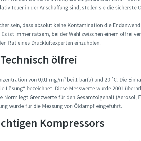
tiv teuer in der Anschaffung sind, stellen sie die sicherste O
icher sein, dass absolut keine Kontamination die Endanwend
. Es ist immer ratsam, bei der Wahl zwischen einem ölfrei v
n Rat eines Druckluftexperten einzuholen.
 Technisch ölfrei
onzentration von 0,01 mg/m³ bei 1 bar(a) und 20 °C. Die Einha
eie Lösung“ bezeichnet. Diese Messwerte wurde 2001 überar
elle Norm legt Grenzwerte für den Gesamtölgehalt (Aerosol, 
rung wurde für die Messung von Öldampf eingeführt.
richtigen Kompressors