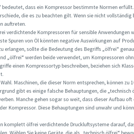
i" bedeutet, dass ein Kompressor bestimmte Normen erfüllt.
Ich habe die Datenschutzrichtlinie gelesen und akzeptiert.
rschiede, die es zu beachten gilt. Wenn sie nicht vollständig
n auftreten.
Ich erkläre mich hiermit ausdrücklich damit einverstanden,
Atlas Copco mir Marketinginformationen über seine Produ
rei verdichtende Kompressoren für sensible Anwendungen wi
zusendet, mich auf freiwilliger Basis zur Teilnahme an Onl
einste Spuren von Öl könnten negative Auswirkungen auf Pro
Umfragen einlädt oder seine Vertriebsmitarbeiter direkt a
mich zukommen lässt. Mir ist bekannt, dass ich meine
u erlangen, sollte die Bedeutung des Begriffs „ölfrei“ gena
Zustimmung gegenüber Atlas Copco jederzeit widerrufen k
“ und „ölfrei“ werden beide verwendet, um Kompressoren ohn
riffe einen Kompressortyp beschreiben, beziehen sich Klasse
t.
e Wahl. Maschinen, die dieser Norm entsprechen, können zu 1
en
rgrund gibt es einige falsche Behauptungen, die „technisch 
rben. Manche gehen sogar so weit, dass dieser Aufbau oft e
Roboter-Verifizierung
htender Kompressor. Diese Behauptungen sind unwahr und kön
Hier klicken
Friendly
Captcha ⇗
 in komplett ölfrei verdichtende Druckluftsysteme darauf, das
en. Wählen Sie keine Geräte, die als „technisch ölfrei“ be