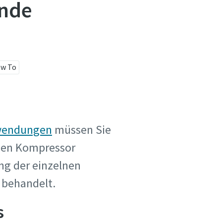
ende
w To
endungen
müssen Sie
nden Kompressor
ng der einzelnen
 behandelt.
s