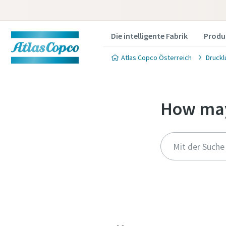
Die intelligente Fabrik
Produ
Atlas Copco Österreich
Druckl
How may
Produkt
Wenn Sie e
füllen Sie 
gewünscht
Sie können