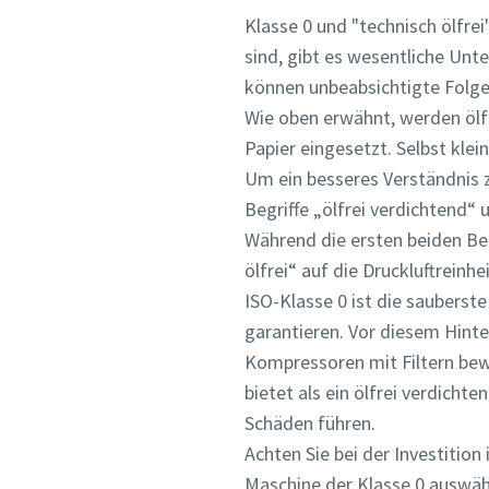
Klasse 0 und "technisch ölfre
sind, gibt es wesentliche Unte
können unbeabsichtigte Folge
Wie oben erwähnt, werden ölf
Papier eingesetzt. Selbst kl
Um ein besseres Verständnis z
Begriffe „ölfrei verdichtend
Während die ersten beiden Beg
ölfrei“ auf die Druckluftreinhei
ISO-Klasse 0 ist die sauberst
Absend
garantieren. Vor diesem Hinte
Kompressoren mit Filtern bewe
Anti-
bietet als ein ölfrei verdic
Schäden führen.
Achten Sie bei der Investition
Maschine der Klasse 0 auswähl