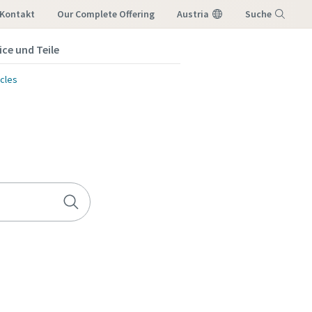
Kontakt
Our Complete Offering
Austria
Suche
ice und Teile
Menu
cles
 möchten,
lgende E-