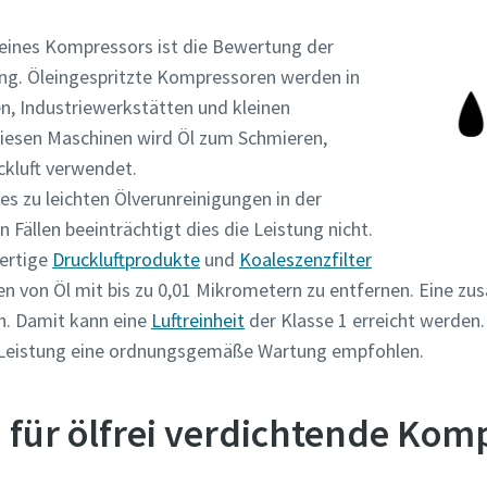
Informationen
l eines Kompressors ist die Bewertung der
ung. Öleingespritzte Kompressoren werden in
n, Industriewerkstätten und kleinen
diesen Maschinen wird Öl zum Schmieren,
ckluft verwendet.
s zu leichten Ölverunreinigungen in der
n Fällen beeinträchtigt dies die Leistung nicht.
ertige
Druckluftprodukte
und
Koaleszenzfilter
 von Öl mit bis zu 0,01 Mikrometern zu entfernen. Eine zusä
h. Damit kann eine
Luftreinheit
der Klasse 1 erreicht werden
le Leistung eine ordnungsgemäße Wartung empfohlen.
zahl
ür ölfrei verdichtende Kom
n