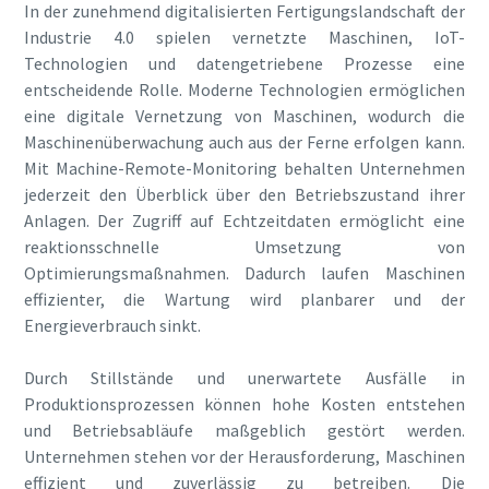
In der zunehmend digitalisierten Fertigungslandschaft der
Stadt
Stadt
Stadt
Stadt
Industrie 4.0 spielen vernetzte Maschinen, IoT-
Technologien und datengetriebene Prozesse eine
entscheidende Rolle. Moderne Technologien ermöglichen
Postleitzahl
Postleitzahl
Postleitzahl
Postleitzahl
eine digitale Vernetzung von Maschinen, wodurch die
Maschinenüberwachung auch aus der Ferne erfolgen kann.
Anfordern
Anfordern
Anfordern
Anfordern
Mit Machine-Remote-Monitoring behalten Unternehmen
jederzeit den Überblick über den Betriebszustand ihrer
Anlagen. Der Zugriff auf Echtzeitdaten ermöglicht eine
Bitte erläutern Sie Ihr Anliegen und/oder Ihren Anwendungsfall, damit wir Ihre Anfrage bestmöglich bearbeiten können.
Bitte erläutern Sie Ihr Anliegen und/oder Ihren Anwendungsfall, damit wir Ihre Anfrage bestmöglich bearbeiten können.
Bitte erläutern Sie Ihr Anliegen und/oder Ihren Anwendungsfall, damit wir Ihre Anfrage bestmöglich bearbeiten können.
Bitte erläutern Sie Ihr Anliegen und/oder Ihren Anwendungsfall, damit wir Ihre Anfrage bestmöglich bearbeiten können.
reaktionsschnelle Umsetzung von
Optimierungsmaßnahmen. Dadurch laufen Maschinen
effizienter, die Wartung wird planbarer und der
Energieverbrauch sinkt.
Durch Stillstände und unerwartete Ausfälle in
Produktionsprozessen können hohe Kosten entstehen
und Betriebsabläufe maßgeblich gestört werden.
Wenn Sie diese Anfrage
Wenn Sie diese Anfrage
Wenn Sie diese Anfrage
Wenn Sie diese Anfrage
Unternehmen stehen vor der Herausforderung, Maschinen
abschicken, kann Atlas Copco
abschicken, kann Atlas Copco
abschicken, kann Atlas Copco
abschicken, kann Atlas Copco
effizient und zuverlässig zu betreiben. Die