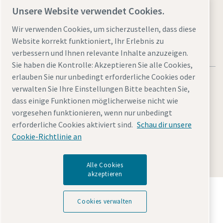
Website besuchen
Unsere Website verwendet Cookies.
Wir verwenden Cookies, um sicherzustellen, dass diese
Website korrekt funktioniert, Ihr Erlebnis zu
verbessern und Ihnen relevante Inhalte anzuzeigen.
Sie haben die Kontrolle: Akzeptieren Sie alle Cookies,
erlauben Sie nur unbedingt erforderliche Cookies oder
verwalten Sie Ihre Einstellungen Bitte beachten Sie,
dass einige Funktionen möglicherweise nicht wie
vorgesehen funktionieren, wenn nur unbedingt
Rechtliche Hinweise und Datenschutzerklärung
erforderliche Cookies aktiviert sind.
Schau dir unsere
Cookies verwalten
Barrierefreiheit
Sitemap
Cookie-Richtlinie an
© 2026 Atlas Copco
Alle Cookies
akzeptieren
Entdecken Sie, wie die Atlas Copco Group
Technologien ermöglicht, die die Zukunft verändern.
Cookies verwalten
Besuchen Sie die Website der Atlas Copco Group