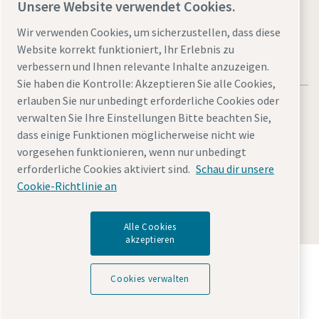
Unsere Website verwendet Cookies.
Wir verwenden Cookies, um sicherzustellen, dass diese
Website korrekt funktioniert, Ihr Erlebnis zu
verbessern und Ihnen relevante Inhalte anzuzeigen.
Sie haben die Kontrolle: Akzeptieren Sie alle Cookies,
erlauben Sie nur unbedingt erforderliche Cookies oder
verwalten Sie Ihre Einstellungen Bitte beachten Sie,
dass einige Funktionen möglicherweise nicht wie
vorgesehen funktionieren, wenn nur unbedingt
Rechtliche Hinweise und Datenschutzerklärung
erforderliche Cookies aktiviert sind.
Schau dir unsere
Cookies verwalten
Barrierefreiheit
Sitemap
Cookie-Richtlinie an
© 2026 Atlas Copco
Alle Cookies
akzeptieren
Entdecken Sie, wie die Atlas Copco Group
Technologien ermöglicht, die die Zukunft verändern.
Cookies verwalten
Besuchen Sie die Website der Atlas Copco Group