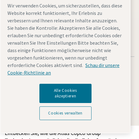
Wir verwenden Cookies, um sicherzustellen, dass diese
Website korrekt funktioniert, Ihr Erlebnis zu
Website besuchen
verbessern und Ihnen relevante Inhalte anzuzeigen.
Sie haben die Kontrolle: Akzeptieren Sie alle Cookies,
erlauben Sie nur unbedingt erforderliche Cookies oder
verwalten Sie Ihre Einstellungen Bitte beachten Sie,
dass einige Funktionen möglicherweise nicht wie
vorgesehen funktionieren, wenn nur unbedingt
erforderliche Cookies aktiviert sind.
Schau dir unsere
Cookie-Richtlinie an
Rechtliche Hinweise und Datenschutzerklärung
Alle Cookies
akzeptieren
Cookies verwalten
Barrierefreiheit
Sitemap
© 2026 Atlas Copco AB
Cookies verwalten
Entdecken Sie, wie die Atlas Copco Group