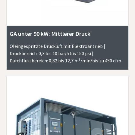
GA unter 90 kW: Mittlerer Druck
Öleingespritzte Druckluft mit Elektroantrieb |
Druckbereich: 0,3 bis 10 bar/5 bis 150 psi |
Durchflussbereich: 0,82 bis 12,7 m³/min/bis zu 450 cfm