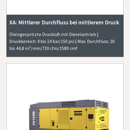
XA: Mittlerer Durchfluss bei mittlerem Druck
Öleingespritzte Druckluft mit Dieselantrieb |
Druckbereich: 4 bis 14 bar/150 psi | Max. Durchfluss: 20
bis 44,8 m³/min/710 cfm/1580 cmf