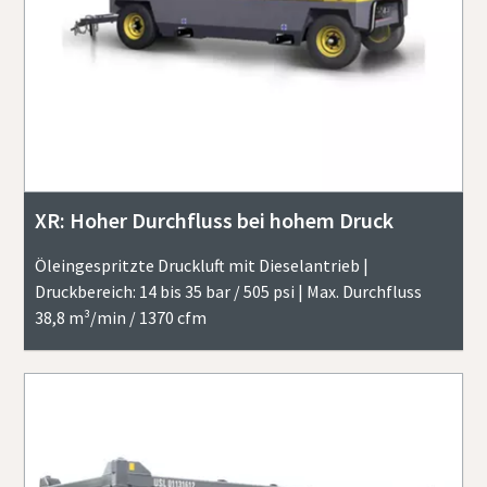
XR: Hoher Durchfluss bei hohem Druck
Öleingespritzte Druckluft mit Dieselantrieb |
Druckbereich: 14 bis 35 bar / 505 psi | Max. Durchfluss
38,8 m³/min / 1370 cfm