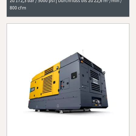
zu 172,3 bar / 5000 psi | Durchfluss bis zu 22,6 m³/min /
800 cfm