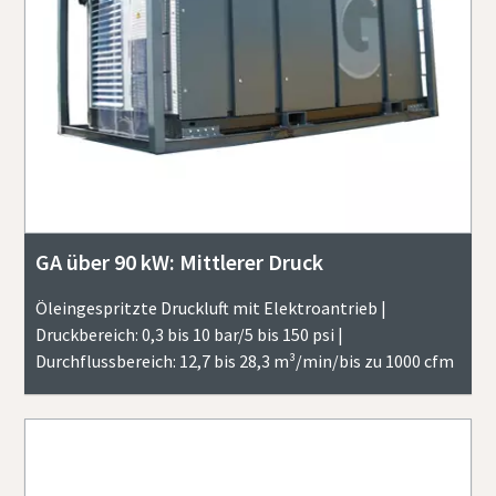
GA über 90 kW: Mittlerer Druck
Öleingespritzte Druckluft mit Elektroantrieb |
Druckbereich: 0,3 bis 10 bar/5 bis 150 psi |
Durchflussbereich: 12,7 bis 28,3 m³/min/bis zu 1000 cfm