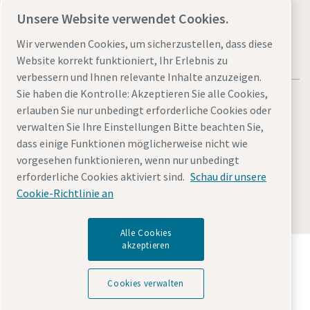
Unsere Website verwendet Cookies.
Wir verwenden Cookies, um sicherzustellen, dass diese
Website korrekt funktioniert, Ihr Erlebnis zu
verbessern und Ihnen relevante Inhalte anzuzeigen.
Sie haben die Kontrolle: Akzeptieren Sie alle Cookies,
erlauben Sie nur unbedingt erforderliche Cookies oder
verwalten Sie Ihre Einstellungen Bitte beachten Sie,
dass einige Funktionen möglicherweise nicht wie
Rechtliche Hinweise und Datenschutzerklärung
vorgesehen funktionieren, wenn nur unbedingt
Cookies verwalten
Barrierefreiheit
Sitemap
erforderliche Cookies aktiviert sind.
Schau dir unsere
Cookie-Richtlinie an
© 2026 Atlas Copco AB
Alle Cookies
akzeptieren
Entdecken Sie, wie die Atlas Copco Group
Technologien ermöglicht, die die Zukunft verändern.
Besuchen Sie die Website der Atlas Copco Group
Cookies verwalten
Teil der Atlas Copco Group