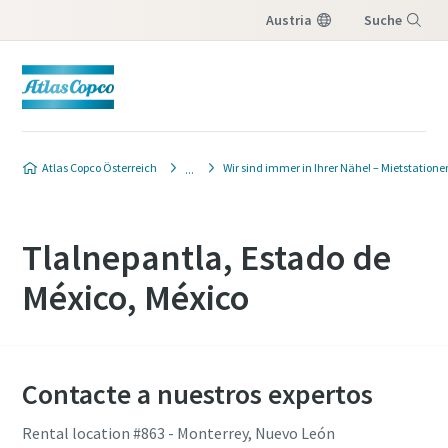
Austria
Suche
Menü
Atlas Copco Österreich
Wir sind immer in Ihrer Nähe! – Mietstatione
Tlalnepantla, Estado de
México, México
Contacte a nuestros expertos
Rental location #863 - Monterrey, Nuevo León