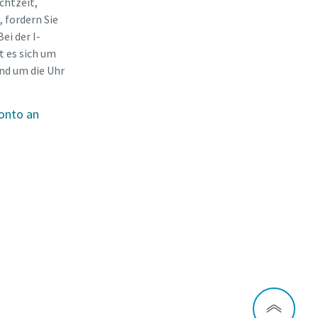
chtzeit,
 fordern Sie
ei der I-
 es sich um
und um die Uhr
Konto an