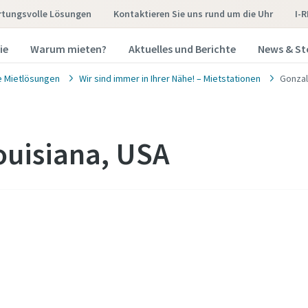
tungsvolle Lösungen
Kontaktieren Sie uns rund um die Uhr
I-
ie
Warum mieten?
Aktuelles und Berichte
News & St
e Mietlösungen
Wir sind immer in Ihrer Nähe! – Mietstationen
Gonzal
ouisiana, USA