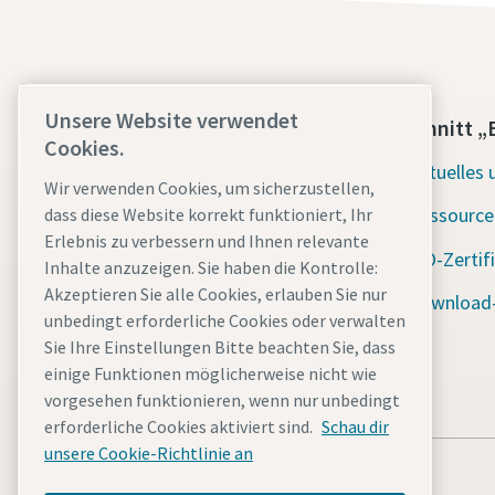
Unsere Website verwendet
Kontaktieren Sie uns noch heute
Abschnitt „
Cookies.
Unterstützung im Notfall rund um
Aktuelles 
Wir verwenden Cookies, um sicherzustellen,
die Uhr
Ressource
dass diese Website korrekt funktioniert, Ihr
Erlebnis zu verbessern und Ihnen relevante
Unsere Dienstleistungen
ISO-Zertif
Inhalte anzuzeigen. Sie haben die Kontrolle:
Akzeptieren Sie alle Cookies, erlauben Sie nur
Flotte
Download-
unbedingt erforderliche Cookies oder verwalten
Branchen
Sie Ihre Einstellungen Bitte beachten Sie, dass
einige Funktionen möglicherweise nicht wie
Warum mieten?
vorgesehen funktionieren, wenn nur unbedingt
erforderliche Cookies aktiviert sind.
Schau dir
unsere Cookie-Richtlinie an