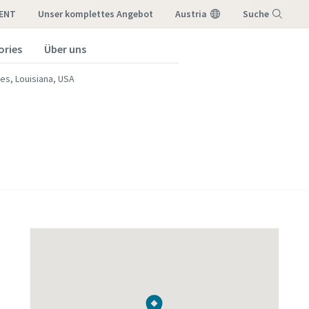
RENT
Unser komplettes Angebot
Austria
Suche
ories
Über uns
Menü
es, Louisiana, USA