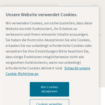
Website besuchen
Unsere Website verwendet Cookies.
Wir verwenden Cookies, um sicherzustellen, dass diese
Website korrekt funktioniert, Ihr Erlebnis zu
verbessern und Ihnen relevante Inhalte anzuzeigen.
Sie haben die Kontrolle: Akzeptieren Sie alle Cookies,
erlauben Sie nur unbedingt erforderliche Cookies oder
verwalten Sie Ihre Einstellungen Bitte beachten Sie,
dass einige Funktionen möglicherweise nicht wie
Rechtliche Hinweise und Datenschutzerklärung
vorgesehen funktionieren, wenn nur unbedingt
Cookies verwalten
Barrierefreiheit
Sitemap
erforderliche Cookies aktiviert sind.
Schau dir unsere
Cookie-Richtlinie an
© 2026 Atlas Copco AB
Alle Cookies
akzeptieren
Entdecken Sie, wie die Atlas Copco Group
Technologien ermöglicht, die die Zukunft verändern.
Besuchen Sie die Website der Atlas Copco Group
Cookies verwalten