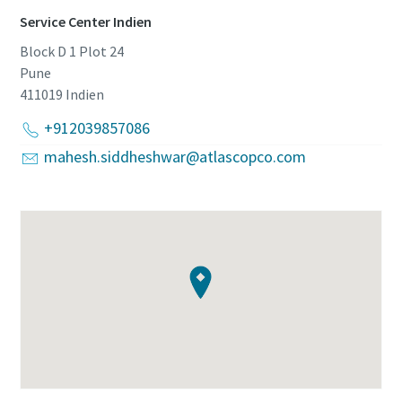
Service Center Indien
Block D 1 Plot 24
Pune
411019
Indien
+912039857086
mahesh.siddheshwar@atlascopco.com