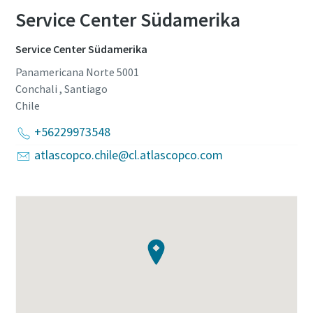
Service Center Südamerika
Service Center Südamerika
Panamericana Norte 5001
Conchali , Santiago
Chile
+56229973548
atlascopco.chile@cl.atlascopco.com
10 Schritte hin zu einer umweltfreundlichen
und effizienteren Produktion
CO2-Reduzierung für eine umweltfreundliche Produktion
– alles, was Sie wissen müssen