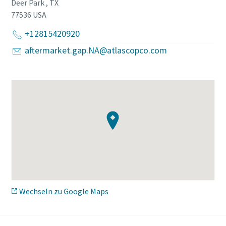
Deer Park , TX
77536
USA
+12815420920
aftermarket.gap.NA@atlascopco.com
Edelstahlrohre für sensible Anwendungen
Beziehen Sie Ihre Druckluft-Edelstahlrohre jetzt direkt bei
Atlas Copco. Optimieren Sie Ihre Prozesse, indem Sie nur
einen einzigen Lieferanten nutzen.
Erfahren Sie mehr über Rohrleitungen aus
Edelstahl
Wechseln zu Google Maps