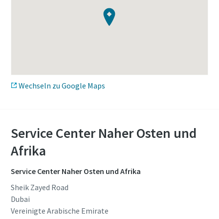
Wechseln zu Google Maps
Service Center Naher Osten und
Afrika
Alles, was Sie über Ihren pneumatischen
Förderprozess wissen müssen
Service Center Naher Osten und Afrika
Sheik Zayed Road
Entdecken Sie, wie Sie einen effizienteren pneumatischen
Dubai
Förderprozess schaffen können.
Vereinigte Arabische Emirate