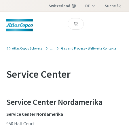
Switzerland
DE
Suche
IT
Menü
FR
Atlas Copco Schweiz
Gas and Process – Weltweite Kontakte
Service Center
Service Center Nordamerika
Service Center Nordamerika
950 Hall Court