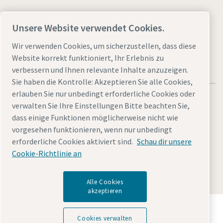
Besuchen Sie die Website
Unsere Website verwendet Cookies.
Wir verwenden Cookies, um sicherzustellen, dass diese
Website korrekt funktioniert, Ihr Erlebnis zu
verbessern und Ihnen relevante Inhalte anzuzeigen.
Sie haben die Kontrolle: Akzeptieren Sie alle Cookies,
erlauben Sie nur unbedingt erforderliche Cookies oder
verwalten Sie Ihre Einstellungen Bitte beachten Sie,
dass einige Funktionen möglicherweise nicht wie
vorgesehen funktionieren, wenn nur unbedingt
Rechtliche Hinweise und Datenschutzerklärung
erforderliche Cookies aktiviert sind.
Schau dir unsere
Cookies verwalten
Barrierefreiheit
Sitemap
Cookie-Richtlinie an
© 2026 Atlas Copco (Schweiz) AG
Alle Cookies
akzeptieren
Entdecken Sie, wie die Atlas Copco Group
Technologien ermöglicht, die die Zukunft verändern.
Cookies verwalten