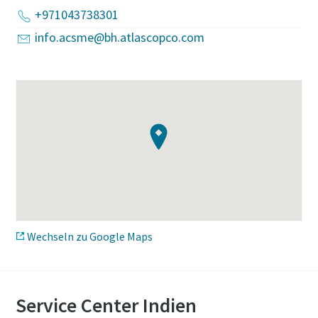
+971043738301
Erfahren Sie mehr
info.acsme@bh.atlascopco.com
Wechseln zu Google Maps
Service Center Indien