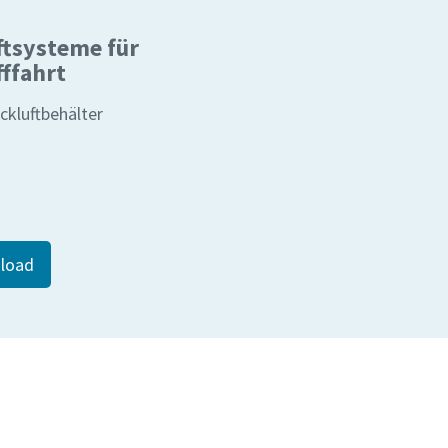
ftsysteme für
fffahrt
ckluftbehälter
load