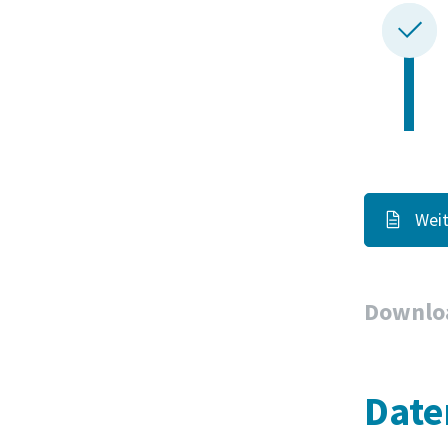
Weit
Downlo
Date