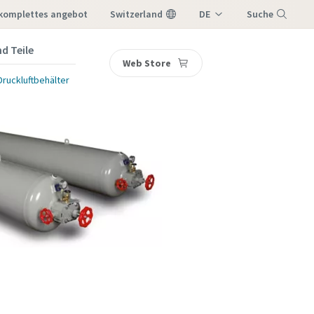
 komplettes angebot
Switzerland
DE
Suche
IT
d Teile
Web Store
Menü
FR
Druckluftbehälter