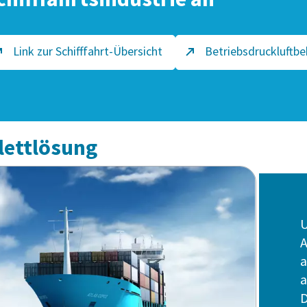
Link zur Schifffahrt-Übersicht
Betriebsdruckluftb
ettlösung
U
A
a
a
D