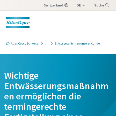
Switzerland
DE
Suche
IT
Menü
FR
Atlas Copco Schweiz
Erfolgsgeschichten unserer Kunden
Wichtige
Entwässerungsmaßnahm
en ermöglichen die
termingerechte