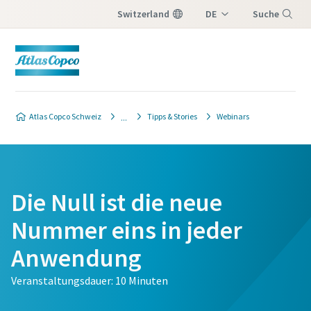
Switzerland
DE
Suche
IT
Menü
FR
Atlas Copco Schweiz
Tipps & Stories
Webinars
Die Null ist die neue
Nummer eins in jeder
Anwendung
Veranstaltungsdauer: 10 Minuten