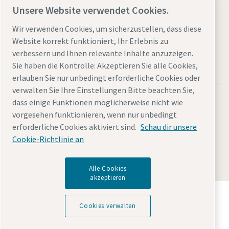
Unsere Website verwendet Cookies.
Website besuchen
Wir verwenden Cookies, um sicherzustellen, dass diese
Website korrekt funktioniert, Ihr Erlebnis zu
verbessern und Ihnen relevante Inhalte anzuzeigen.
Sie haben die Kontrolle: Akzeptieren Sie alle Cookies,
erlauben Sie nur unbedingt erforderliche Cookies oder
verwalten Sie Ihre Einstellungen Bitte beachten Sie,
dass einige Funktionen möglicherweise nicht wie
vorgesehen funktionieren, wenn nur unbedingt
erforderliche Cookies aktiviert sind.
Schau dir unsere
Rechtliche Hinweise und Datenschutzerklärung
Sitemap
Cookie-Richtlinie an
© 2026 Atlas Copco
Alle Cookies
akzeptieren
Entdecken Sie, wie die Atlas Copco Group
Technologien ermöglicht, die die Zukunft verändern.
Cookies verwalten
Besuchen Sie die Website der Atlas Copco Group