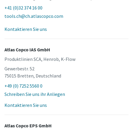
+41 (0)32 374 16 00
tools.ch@ch.atlascopco.com
Kontaktieren Sie uns
Atlas Copco IAS GmbH
Produktlinien SCA, Henrob, K-Flow
Gewerbestr. 52
75015 Bretten, Deutschland
Maßzeichnungen, Informationen zu Ersatzteilen, Produkt
+49 (0) 7252 5560 0
-und Bedienungsanleitungen sowie weitere Information
Schreiben Sie uns ihr Anliegen
zu unseren Produkten finden Sie in unserem ServAid.
Kontaktieren Sie uns
Hier geht's zu unserem ServAid
Atlas Copco EPS GmbH