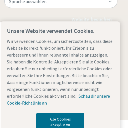
Website besuchen
Unsere Website verwendet Cookies.
Wir verwenden Cookies, um sicherzustellen, dass diese
Website korrekt funktioniert, Ihr Erlebnis zu
verbessern und Ihnen relevante Inhalte anzuzeigen.
Sie haben die Kontrolle: Akzeptieren Sie alle Cookies,
erlauben Sie nur unbedingt erforderliche Cookies oder
verwalten Sie Ihre Einstellungen Bitte beachten Sie,
dass einige Funktionen möglicherweise nicht wie
Rechtliche Hinweise und Datenschutzerklärung
vorgesehen funktionieren, wenn nur unbedingt
Cookies verwalten
Barrierefreiheit
Sitemap
erforderliche Cookies aktiviert sind.
Schau dir unsere
Cookie-Richtlinie an
© 2026 Atlas Copco AB
Alle Cookies
akzeptieren
Entdecken Sie, wie die Atlas Copco Group