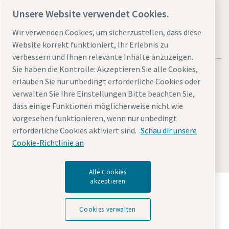
Unsere Website verwendet Cookies.
Wir verwenden Cookies, um sicherzustellen, dass diese
Website korrekt funktioniert, Ihr Erlebnis zu
verbessern und Ihnen relevante Inhalte anzuzeigen.
Sie haben die Kontrolle: Akzeptieren Sie alle Cookies,
erlauben Sie nur unbedingt erforderliche Cookies oder
verwalten Sie Ihre Einstellungen Bitte beachten Sie,
dass einige Funktionen möglicherweise nicht wie
Rechtliche Hinweise und Datenschutzerklärung
vorgesehen funktionieren, wenn nur unbedingt
Cookies verwalten
Barrierefreiheit
Sitemap
erforderliche Cookies aktiviert sind.
Schau dir unsere
Cookie-Richtlinie an
© 2026 Atlas Copco AB
Alle Cookies
akzeptieren
Entdecken Sie, wie die Atlas Copco Group
Technologien ermöglicht, die die Zukunft verändern.
Besuchen Sie die Website der Atlas Copco Group
Cookies verwalten
Teil der Atlas Copco Group