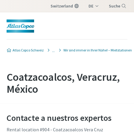
Switzerland
DE
Suche
IT
Menü
FR
Atlas Copco Schweiz
Wir sind immer in Ihrer Nähe! – Mietstationen
Coatzacoalcos, Veracruz,
México
Contacte a nuestros expertos
Rental location #904 - Coatzacoalcos Vera Cruz