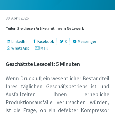
Jetzt kennenlernen
30. April 2026
Teilen Sie diesen Artikel mit Ihrem Netzwerk
LinkedIn
Facebook
X
Messenger
WhatsApp
Mail
Jetzt unseren Gesamtkatalog für
Geschätzte Lesezeit: 5 Minuten
Drucklufttechnik anfordern
Wenn Druckluft ein wesentlicher Bestandteil
Alle Produkte von Atlas Copco Kompressoren finden Sie in
unseren Gesamtkatalog
Ihres täglichen Geschäftsbetriebs ist und
Ausfallzeiten Ihnen erhebliche
Jetzt per Email anfordern
Produktionsausfälle verursachen würden,
ist die Frage, ob ein defekter Kompressor