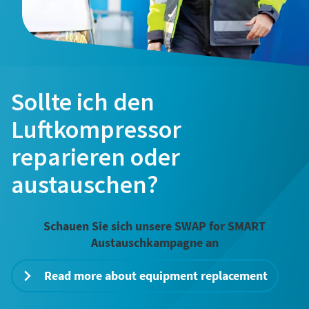
Sollte ich den
Luftkompressor
reparieren oder
austauschen?
kostenlose Online-Seminare zum Thema
Druckluft
Schauen Sie sich unsere SWAP for SMART
Energiesparen mit Kompressoren
Austauschkampagne an
Auf folgenden Seiten stellen wir Ihnen alle Atlas Copco
Jetzt anmelden
Read more about equipment replacement
Services & Informationen zum Thema Energiesparen
bereit. Wie können wir Ihnen helfen?