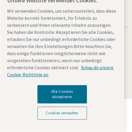
Unsere Website verwendet Cookies.
Wir verwenden Cookies, um sicherzustellen, dass diese
Website korrekt funktioniert, Ihr Erlebnis zu
verbessern und Ihnen relevante Inhalte anzuzeigen.
Sie haben die Kontrolle: Akzeptieren Sie alle Cookies,
erlauben Sie nur unbedingt erforderliche Cookies oder
verwalten Sie Ihre Einstellungen Bitte beachten Sie,
dass einige Funktionen möglicherweise nicht wie
Rechtliche Hinweise
Cookies verwalten
Barrierefreiheit
vorgesehen funktionieren, wenn nur unbedingt
Datenschutzerklärung
Sitemap
Impressum
erforderliche Cookies aktiviert sind.
Schau dir unsere
Cookie-Richtlinie an
© 2025 Atlas Copco Kompressoren und Drucklufttechnik
GmbH
Alle Cookies
akzeptieren
Entdecken Sie, wie die Atlas Copco Group
Technologien ermöglicht, die die Zukunft verändern.
Cookies verwalten
Besuchen Sie die Website der Atlas Copco Group
Teil der Atlas Copco Group