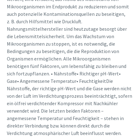
Mikroorganismen im Endprodukt zu reduzieren und somit
auch potenzielle Kontaminationsquellen zu beseitigen,
z. B. durch Hilfsmittel wie Druckluft.
Nahrungsmittelhersteller sind heutzutage besorgt über
die Lebensmittelsicherheit. Um das Wachstum von
Mikroorganismen zu stoppen, ist es notwendig, die
Bedingungen zu beseitigen, die die Reproduktion von
Organismen ermöglichen. Alle Mikroorganismen
benötigen fünf Faktoren, um lebensfähig zu bleiben und
sich fortzupflanzen. • Nährstoffe• Richtiger pH-Wert•
Gase• Angemessene Temperatur• FeuchtigkeitDie
Nährstoffe, der richtige pH-Wert und die Gase werden nicht
kostenlose Online-Seminare zum Thema
von der Luft im Verdichtungsprozess beeinträchtigt, sofern
Druckluft
Energiesparen mit Kompressoren
ein ölfrei verdichtender Kompressor mit Nachkühler
verwendet wird. Die letzten beiden Faktoren –
Auf folgenden Seiten stellen wir Ihnen alle Atlas Copco
angemessene Temperatur und Feuchtigkeit – stehen in
Jetzt anmelden
Services & Informationen zum Thema Energiesparen
direkter Verbindung bzw. können direkt durch die
bereit. Wie können wir Ihnen helfen?
Verdichtung atmosphärischer Luft beeinflusst werden.