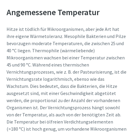
Jetzt kennenlernen
Angemessene Temperatur
Hitze ist tödlich für Mikroorganismen, aber jede Art hat
ihre eigene Wärmetoleranz. Mesophile Bakterien und Pilze
bevorzugen moderate Temperaturen, die zwischen 25 und
40 °C liegen. Thermophile (wärmeliebende)
Mikroorganismen wachsen bei einer Temperatur zwischen
45 und 90 °C. Während eines thermischen
Jetzt unseren Gesamtkatalog für
Vernichtungsprozesses, wie z. B. der Pasteurisierung, ist die
Drucklufttechnik anfordern
Vernichtungsrate logarithmisch, ebenso wie das
Wachstum. Dies bedeutet, dass die Bakterien, die Hitze
Alle Produkte von Atlas Copco Kompressoren finden Sie in
ausgesetzt sind, mit einer Geschwindigkeit abgetötet
unseren Gesamtkatalog
werden, die proportional zu der Anzahl der vorhandenen
Organismen ist. Der Vernichtungsprozess hängt sowohl
Jetzt per Email anfordern
von der Temperatur, als auch von der benötigten Zeit ab.
Die Temperatur bei ölfreien Verdichtungselementen
(>180 °C) ist hoch genug, um vorhandene Mikroorganismen