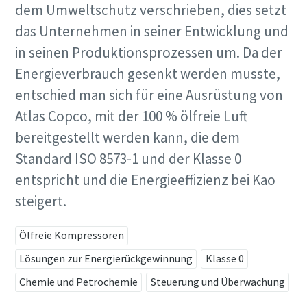
dem Umweltschutz verschrieben, dies setzt
das Unternehmen in seiner Entwicklung und
in seinen Produktionsprozessen um. Da der
Energieverbrauch gesenkt werden musste,
entschied man sich für eine Ausrüstung von
Atlas Copco, mit der 100 % ölfreie Luft
bereitgestellt werden kann, die dem
Standard ISO 8573-1 und der Klasse 0
entspricht und die Energieeffizienz bei Kao
steigert.
kostenlose Online-Seminare zum Thema
Druckluft
Energiesparen mit Kompressoren
Ölfreie Kompressoren
Auf folgenden Seiten stellen wir Ihnen alle Atlas Copco
Lösungen zur Energierückgewinnung
Klasse 0
Jetzt anmelden
Services & Informationen zum Thema Energiesparen
Chemie und Petrochemie
Steuerung und Überwachung
bereit. Wie können wir Ihnen helfen?