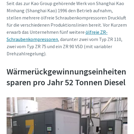
Seit das zur Kao Group gehörende Werk von Shanghai Kao
Jetzt kennenlernen
Minhang (Shanghai Kao) 1996 den Betrieb aufnahm,
stellen mehrere ölfreie Schraubenkompressoren Druckluft
für die verschiedenen Produktionslinien bereit. Vor Kurzem
erwarb das Unternehmen fünf weitere
ölfreie ZR-
Schraubenkompressoren
, darunter zwei vom Typ ZR 110,
zwei vom Typ ZR 75 und ein ZR 90 VSD (mit variabler
Drehzahlregelung).
Wärmerückgewinnungseinheiten
Jetzt unseren Gesamtkatalog für
Drucklufttechnik anfordern
sparen pro Jahr 52 Tonnen Diesel
Alle Produkte von Atlas Copco Kompressoren finden Sie in
unseren Gesamtkatalog
Jetzt per Email anfordern