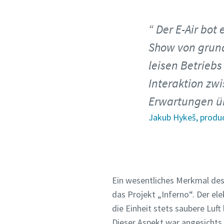
Der E-Air bot 
Show von grun
leisen Betrieb
Interaktion zw
Erwartungen üb
Jakub Hykeš, produ
Ein wesentliches Merkmal des 
das Projekt „Inferno“. Der el
die Einheit stets saubere Luf
Dieser Aspekt war angesichts 