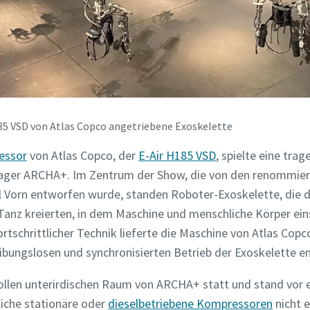
5 VSD von Atlas Copco angetriebene Exoskelette
essor
von Atlas Copco, der
E-Air H185 VSD
, spielte eine trag
ager ARCHA+. Im Zentrum der Show, die von den renommier
ll Vorn entworfen wurde, standen Roboter-Exoskelette, die
Tanz kreierten, in dem Maschine und menschliche Körper ein
tschrittlicher Technik lieferte die Maschine von Atlas Cop
eibungslosen und synchronisierten Betrieb der Exoskelette e
ollen unterirdischen Raum von ARCHA+ statt und stand vor e
iche stationäre oder
dieselbetriebene Kompressoren
nicht e