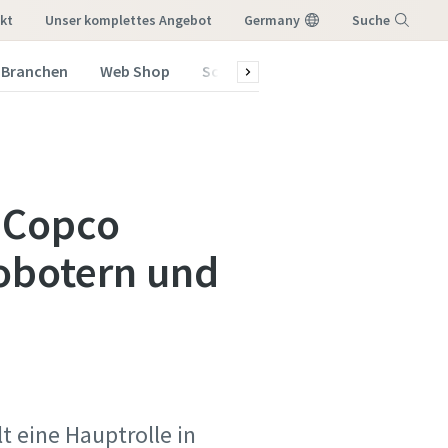
kt
Unser komplettes Angebot
Germany
Suche
Branchen
Web Shop
Schulungsprogramm 2026
Menü
s Copco
Robotern und
t eine Hauptrolle in