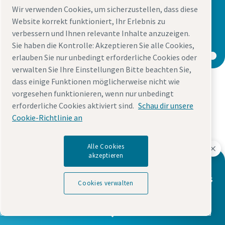
Kürzere Aufbereitungszeiten, gleichbleibende
Wir verwenden Cookies, um sicherzustellen, dass diese
Materialqualität, Sicherheit in jedem
Website korrekt funktioniert, Ihr Erlebnis zu
verbessern und Ihnen relevante Inhalte anzuzeigen.
Prozessschritt – kontaktieren Sie uns noch heute,
Sie haben die Kontrolle: Akzeptieren Sie alle Cookies,
um Ihre ideale Dosierlösung zu finden.
erlauben Sie nur unbedingt erforderliche Cookies oder
verwalten Sie Ihre Einstellungen Bitte beachten Sie,
dass einige Funktionen möglicherweise nicht wie
vorgesehen funktionieren, wenn nur unbedingt
erforderliche Cookies aktiviert sind.
Schau dir unsere
Cookie-Richtlinie an
Ihr Partner für Innovation und
Service
Alle Cookies
akzeptieren
Möchten Sie mehr über die Dosier-,
Verguss- und Klebetechnologien von Atlas
Cookies verwalten
Copco erfahren?