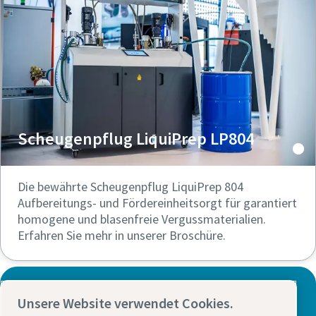
Scheugenpflug LiquiPrep LP804
Die bewährte Scheugenpflug LiquiPrep 804
Aufbereitungs- und Fördereinheitsorgt für garantiert
homogene und blasenfreie Vergussmaterialien.
Erfahren Sie mehr in unserer Broschüre.
Optimieren Sie Ihren Dosierprozess
Unsere Website verwendet Cookies.