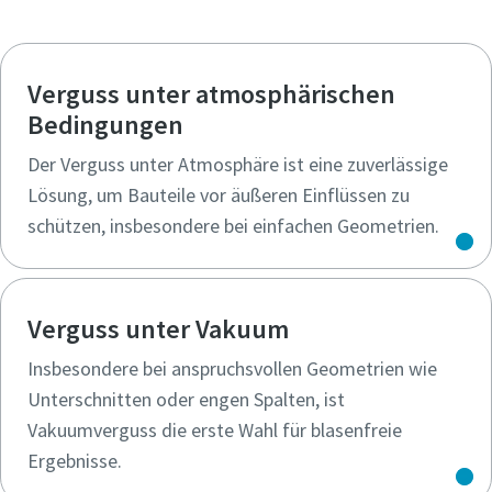
Ja, kontaktieren Sie mich!
Ja, kontaktieren Sie mich!
Ja, kontaktieren Sie mich!
Ja, kontaktieren Sie mich!
Ja, kontaktieren Sie mich!
Ja, kontaktieren Sie mich!
Ja, kontaktieren Sie mich!
Ja, kontaktieren Sie mich!
Verguss unter atmosphärischen
Bedingungen
Anti-Roboter-Verifizierung
Anti-Roboter-Verifizierung
Anti-Roboter-Verifizierung
Anti-Roboter-Verifizierung
Anti-Roboter-Verifizierung
Anti-Roboter-Verifizierung
Anti-Roboter-Verifizierung
Anti-Roboter-Verifizierung
Der Verguss unter Atmosphäre ist eine zuverlässige
Hier klicken
Hier klicken
Hier klicken
Hier klicken
Hier klicken
Hier klicken
Hier klicken
Hier klicken
Friendly
Friendly
Friendly
Friendly
Friendly
Friendly
Friendly
Friendly
Captcha ⇗
Captcha ⇗
Captcha ⇗
Captcha ⇗
Captcha ⇗
Captcha ⇗
Captcha ⇗
Captcha ⇗
Lösung, um Bauteile vor äußeren Einflüssen zu
schützen, insbesondere bei einfachen Geometrien.
Verguss unter Vakuum
Insbesondere bei anspruchsvollen Geometrien wie
Unterschnitten oder engen Spalten, ist
Vakuumverguss die erste Wahl für blasenfreie
Ergebnisse.