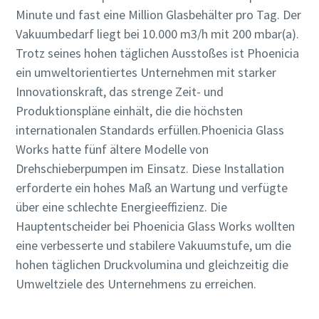
Veranstaltungen und
Veranstaltungen und
Veranstaltungen und
Veranstaltungen und
Minute und fast eine Million Glasbehälter pro Tag. Der
Sonderaktionen von Atlas
Sonderaktionen von Atlas
Sonderaktionen von Atlas
Sonderaktionen von Atlas
Vakuumbedarf liegt bei 10.000 m3/h mit 200 mbar(a).
Copco Vacuum zu erhalten.
Copco Vacuum zu erhalten.
Copco Vacuum zu erhalten.
Copco Vacuum zu erhalten.
Trotz seines hohen täglichen Ausstoßes ist Phoenicia
ein umweltorientiertes Unternehmen mit starker
Senden
Senden
Senden
Senden
Innovationskraft, das strenge Zeit- und
Produktionspläne einhält, die die höchsten
internationalen Standards erfüllen.Phoenicia Glass
Anti-Roboter-Verifizierung
Anti-Roboter-Verifizierung
Anti-Roboter-Verifizierung
Anti-Roboter-Verifizierung
Hier klicken
Hier klicken
Hier klicken
Hier klicken
Works hatte fünf ältere Modelle von
Friendly
Friendly
Friendly
Friendly
Captcha ⇗
Captcha ⇗
Captcha ⇗
Captcha ⇗
Drehschieberpumpen im Einsatz. Diese Installation
erforderte ein hohes Maß an Wartung und verfügte
über eine schlechte Energieeffizienz. Die
Hauptentscheider bei Phoenicia Glass Works wollten
eine verbesserte und stabilere Vakuumstufe, um die
hohen täglichen Druckvolumina und gleichzeitig die
Umweltziele des Unternehmens zu erreichen.