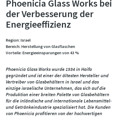
Phoenicia Glass Works bei
Land
Land
Land
Land
der Verbesserung der
Energieeffizienz
Straße
Straße
Straße
Straße
Region: Israel
Stadt
Stadt
Stadt
Stadt
Bereich: Herstellung von Glasflaschen
Vorteile: Energieeinsparungen von 43 %
Postleitzahl
Postleitzahl
Postleitzahl
Postleitzahl
Phoenicia Glass Works wurde 1934 in Haifa
gegründet und ist einer der ältesten Hersteller und
Anfordern
Anfordern
Anfordern
Anfordern
Vertreiber von Glasbehältern in Israel und das
einzige israelische Unternehmen, das sich auf die
Produktion einer breiten Palette von Glasbehältern
Beliebige Frage oder Anforderung
Beliebige Frage oder Anforderung
Beliebige Frage oder Anforderung
Beliebige Frage oder Anforderung
für die inländische und internationale Lebensmittel-
und Getränkeindustrie spezialisiert hat. Die Kunden
von Phoenicia profitieren von der hochwertigen