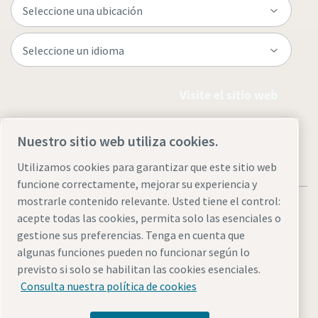
Visite el sitio web
Nuestro sitio web utiliza cookies.
Utilizamos cookies para garantizar que este sitio web
funcione correctamente, mejorar su experiencia y
mostrarle contenido relevante. Usted tiene el control:
acepte todas las cookies, permita solo las esenciales o
gestione sus preferencias. Tenga en cuenta que
algunas funciones pueden no funcionar según lo
Avisos legales y de privacidad
Administrar cookies
previsto si solo se habilitan las cookies esenciales.
Accesibilidad
Mapa del sitio
Consulta nuestra política de cookies
© 2026 Atlas Copco Argentina S.A.C.I.