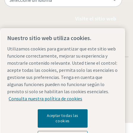
Visite el sitio web
Nuestro sitio web utiliza cookies.
Utilizamos cookies para garantizar que este sitio web
funcione correctamente, mejorar su experiencia y
mostrarle contenido relevante. Usted tiene el control:
acepte todas las cookies, permita solo las esenciales o
gestione sus preferencias. Tenga en cuenta que
algunas funciones pueden no funcionar según lo
Avisos legales y de privacidad
Administrar cookies
previsto si solo se habilitan las cookies esenciales.
Accesibilidad
Mapa del sitio
Consulta nuestra política de cookies
© 2026 Atlas Copco
Aceptar todas las
cookies
Descubre cómo Atlas Copco Group impulsa la