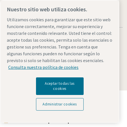
Nuestro sitio web utiliza cookies.
Utilizamos cookies para garantizar que este sitio web
funcione correctamente, mejorar su experiencia y
mostrarle contenido relevante. Usted tiene el control:
acepte todas las cookies, permita solo las esenciales o
gestione sus preferencias. Tenga en cuenta que
algunas funciones pueden no funcionar según lo
Avisos legales y de privacidad
Administrar cookies
previsto si solo se habilitan las cookies esenciales.
Accesibilidad
Mapa del sitio
Consulta nuestra política de cookies
© 2026 Atlas Copco
Aceptar todas las
cookies
Descubre cómo Atlas Copco Group impulsa la
tecnología que transforma el futuro.
Administrar cookies
Visita la web de Atlas Copco Group
Parte de Atlas Copco Group