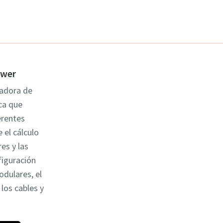
ower
ladora de
ca que
erentes
 el cálculo
es y las
figuración
odulares, el
los cables y