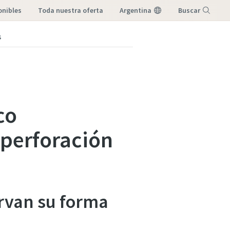
onibles
toda nuestra oferta
Argentina
Buscar
s
Menú
co
 perforación
ervan su forma