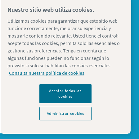
información al
respecto.
Nuestro sitio web utiliza cookies.
He leído y acepto la política de privacidad
Utilizamos cookies para garantizar que este sitio web
funcione correctamente, mejorar su experiencia y
Sí, me gustaría recibir información sobre los
mostrarle contenido relevante. Usted tiene el control:
productos, servicios y eventos de Atlas Copco.
acepte todas las cookies, permita solo las esenciales o
Puedo cancelar la suscripción en cualquier
gestione sus preferencias. Tenga en cuenta que
momento.
algunas funciones pueden no funcionar según lo
previsto si solo se habilitan las cookies esenciales.
Consulta nuestra política de cookies
Aceptar todas las
cookies
Verificación Anti-Robot
Haga clic para iniciar la verificación
Administrar cookies
Friendly
Captcha ⇗