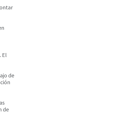
montar
en
 El
bajo de
ución
as
n de