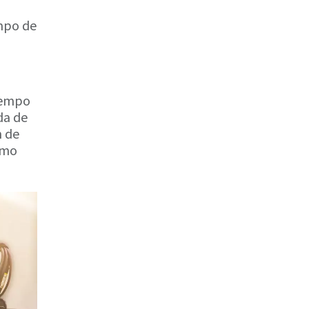
empo de
iempo
da de
n de
omo