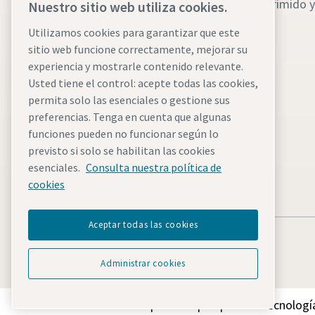
comprimido y
Nuestro sitio web utiliza cookies.
Compresores de aire
Utilizamos cookies para garantizar que este
Generadores de gases
sitio web funcione correctamente, mejorar su
Secadores de aire
experiencia y mostrarle contenido relevante.
Usted tiene el control: acepte todas las cookies,
Repuestos originales
permita solo las esenciales o gestione sus
Soluciones avanzadas de
preferencias. Tenga en cuenta que algunas
funciones pueden no funcionar según lo
optimización
previsto si solo se habilitan las cookies
Todos nuestros productos
esenciales.
Consulta nuestra política de
cookies
Todos nuestros servicios
Aceptar todas las cookies
Administrar cookies
Descubre cómo Atlas Copco Group impulsa la tecnología