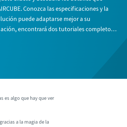
RCUBE. Conozca las especificaciones y la
olución puede adaptarse mejor a su
uación, encontrará dos tutoriales completos
mentada que le ofrecen una visión global de
o se adopta un enfoque convencional.
as es algo que hay que ver
racias a la magia de la