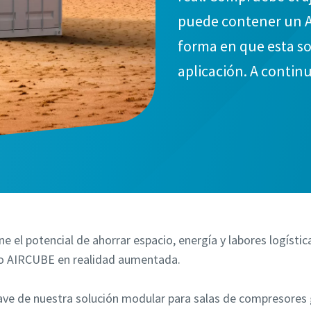
puede contener un AI
forma en que esta s
aplicación. A contin
sobre la realidad au
lo que ocurre cuand
e el potencial de ahorrar espacio, energía y labores logístic
lo AIRCUBE en realidad aumentada.
lave de nuestra solución modular para salas de compresores g