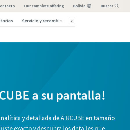
ontacto
our complete offering
Bolivia
Buscar
storias
Servicio y recambios
Recursos y materiales
Menú
CUBE a su pantalla!
analítica y detallada de AIRCUBE en tamaño
juste exacto y descubra los detalles que