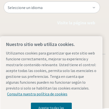
Visite la página web
Nuestro sitio web utiliza cookies.
Utilizamos cookies para garantizar que este sitio web
funcione correctamente, mejorar su experiencia y
mostrarle contenido relevante. Usted tiene el control:
acepte todas las cookies, permita solo las esenciales o
gestione sus preferencias. Tenga en cuenta que
Aviso legal y aviso de privacidad
Administrar cookies
algunas funciones pueden no funcionar según lo
Accesibilidad
Mapa del sitio
previsto si solo se habilitan las cookies esenciales.
Consulta nuestra política de cookies
© 2026 Atlas Copco AB
Aceptar todas las