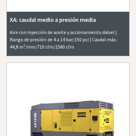
XA: caudal medio a presión media
Aire con inyección de aceite y accionamiento diésel |
Rango de presión: de 4 a 14 bar/150 psi | Caudal máx.:
44,8 m³/min/710 cfm/1580 cfm