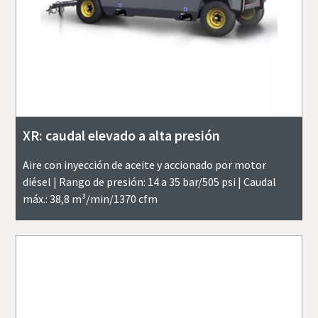
XR: caudal elevado a alta presión
Aire con inyección de aceite y accionado por motor
diésel | Rango de presión: 14 a 35 bar/505 psi | Caudal
máx.: 38,8 m³/min/1370 cfm