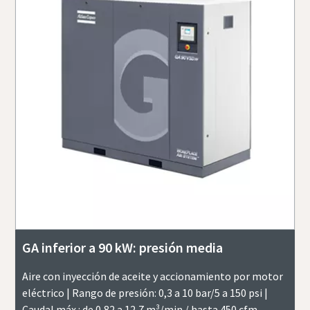
GA inferior a 90 kW: presión media
Aire con inyección de aceite y accionamiento por motor
eléctrico | Rango de presión: 0,3 a 10 bar/5 a 150 psi |
Caudal máx.: de 0,82 a 12,7 m³/min / hasta 450 cfm