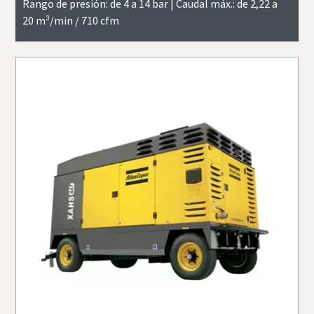
Rango de presión: de 4 a 14 bar | Caudal máx.: de 2,22 a
20 m³/min / 710 cfm