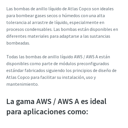
Las bombas de anillo líquido de Atlas Copco son ideales
País
País
País
País
País
para bombear gases secos o húmedos con una alta
tolerancia al arrastre de líquido, especialmente en
procesos condensables. Las bombas están disponibles en
Calle
Calle
Calle
Calle
Calle
diferentes materiales para adaptarse a las sustancias
bombeadas.
Ciudad
Ciudad
Ciudad
Ciudad
Ciudad
Todas las bombas de anillo líquido AWS / AWS A están
disponibles como parte de módulos preconfigurados
estándar fabricados siguiendo los principios de diseño de
Código postal
Código postal
Código postal
Código postal
Código postal
Atlas Copco para facilitar su instalación, uso y
mantenimiento.
Solicitar
Solicitar
Solicitar
Solicitar
Solicitar
La gama AWS / AWS A es ideal
para aplicaciones como:
Cualquier pregunta o solicitud
Cualquier pregunta o solicitud
Cualquier pregunta o solicitud
Cualquier pregunta o solicitud
Cualquier pregunta o solicitud