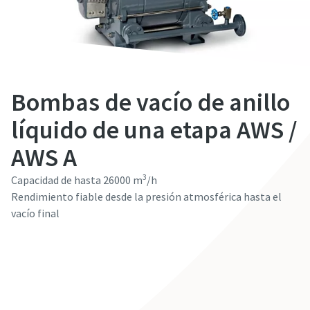
Información personal
Información personal
Información personal
Información personal
Información personal
Nombre
Nombre
Nombre
Nombre
Nombre
Bombas de vacío de anillo
Apellido
Apellido
Apellido
Apellido
Apellido
líquido de una etapa AWS /
AWS A
Email
Email
Email
Email
Email
3
Capacidad de hasta 26000 m
/h
Rendimiento fiable desde la presión atmosférica hasta el
Teléfono
Teléfono
Teléfono
Teléfono
Teléfono
vacío final
Contactar con nuestros expertos
Información adicional
Información adicional
Información adicional
Información adicional
Información adicional
Empresa
Empresa
Empresa
Empresa
Empresa