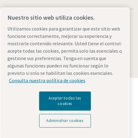
Nuestro sitio web utiliza cookies.
Utilizamos cookies para garantizar que este sitio web
funcione correctamente, mejorar su experiencia y
Aviso legal y aviso de privacidad
Administrar cookies
mostrarle contenido relevante. Usted tiene el control:
Accesibilidad
Mapa del sitio web
acepte todas las cookies, permita solo las esenciales o
gestione sus preferencias. Tenga en cuenta que
© 2026 Atlas Copco AB
algunas funciones pueden no funcionar según lo
previsto si solo se habilitan las cookies esenciales.
Consulta nuestra política de cookies
Descubre cómo Atlas Copco Group impulsa la
tecnología que transforma el futuro.
Aceptar todas las
Visita la web de Atlas Copco Group
cookies
Parte de Atlas Copco Group
Administrar cookies