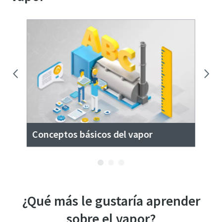
Conceptos básicos del vapor
Ca
¿Qué más le gustaría aprender
sobre el vapor?