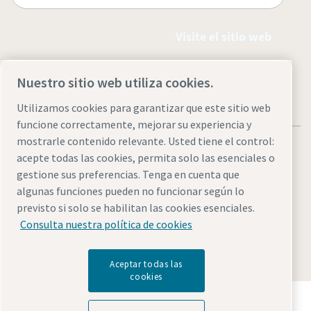
Visite el sitio web
Nuestro sitio web utiliza cookies.
Utilizamos cookies para garantizar que este sitio web
funcione correctamente, mejorar su experiencia y
mostrarle contenido relevante. Usted tiene el control:
acepte todas las cookies, permita solo las esenciales o
gestione sus preferencias. Tenga en cuenta que
algunas funciones pueden no funcionar según lo
Avisos legales y de privacidad
Administrar cookies
previsto si solo se habilitan las cookies esenciales.
Accesibilidad
Mapa del sitio
Consulta nuestra política de cookies
© 2026 Atlas Copco
Aceptar todas las
cookies
Descubre cómo Atlas Copco Group impulsa la