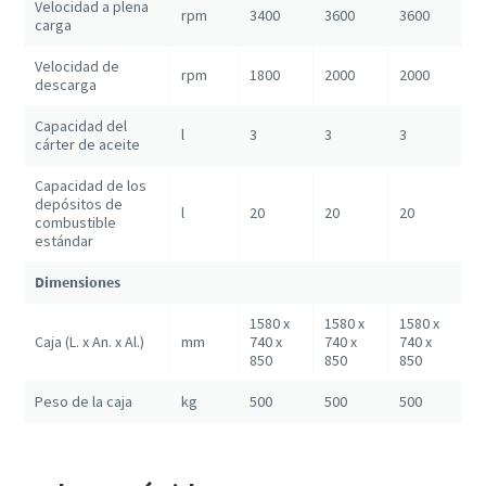
Velocidad a plena
rpm
3400
3600
3600
carga
Velocidad de
rpm
1800
2000
2000
descarga
Capacidad del
l
3
3
3
cárter de aceite
Capacidad de los
depósitos de
l
20
20
20
combustible
estándar
Dimensiones
1580 x
1580 x
1580 x
Caja (L. x An. x Al.)
mm
740 x
740 x
740 x
850
850
850
Peso de la caja
kg
500
500
500