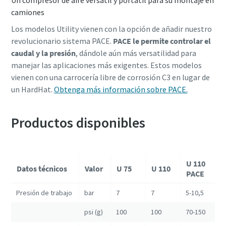
Un compresor de aire versátil y portátil para su montaje en
camiones
Los modelos Utility vienen con la opción de añadir nuestro
revolucionario sistema PACE.
PACE le permite controlar el
caudal y la presión
, dándole aún más versatilidad para
manejar las aplicaciones más exigentes. Estos modelos
vienen con una carrocería libre de corrosión C3 en lugar de
un HardHat.
Obtenga más información sobre PACE.
Productos disponibles
U 110
Datos técnicos
Valor
U 75
U 110
PACE
Presión de trabajo
bar
7
7
5-10,5
psi (g)
100
100
70-150