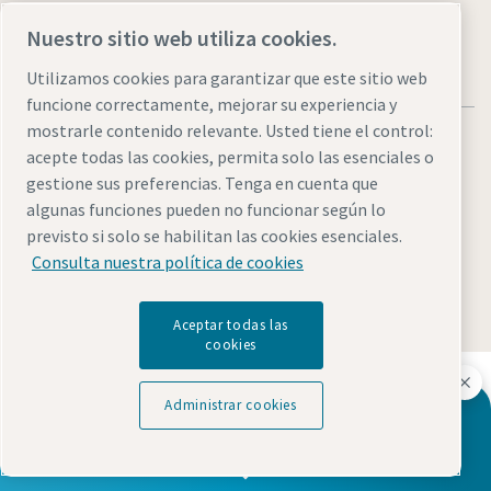
Nuestro sitio web utiliza cookies.
Utilizamos cookies para garantizar que este sitio web
funcione correctamente, mejorar su experiencia y
mostrarle contenido relevante. Usted tiene el control:
acepte todas las cookies, permita solo las esenciales o
gestione sus preferencias. Tenga en cuenta que
algunas funciones pueden no funcionar según lo
Avisos legales y de privacidad
Administrar cookies
previsto si solo se habilitan las cookies esenciales.
Accesibilidad
Mapa del sitio
Consulta nuestra política de cookies
© 2026 Atlas Copco
Aceptar todas las
cookies
Descubre cómo Atlas Copco Group impulsa la
tecnología que transforma el futuro.
Administrar cookies
Indíquenos si le falta alguna información
Visita la web de Atlas Copco Group
Parte de Atlas Copco Group