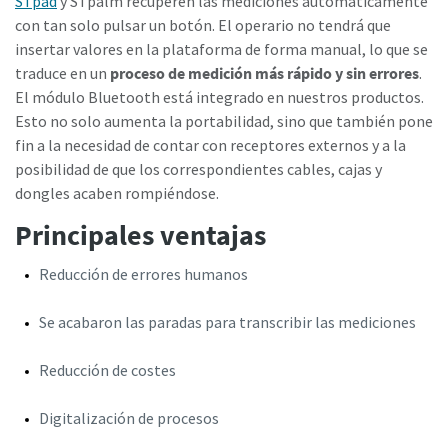
STpad
y STpalm recuperen las mediciones automáticamente
con tan solo pulsar un botón. El operario no tendrá que
insertar valores en la plataforma de forma manual, lo que se
¿Ha llegado el momento de calibrar?
traduce en un
proceso de medición más rápido y sin errores
.
El módulo Bluetooth está integrado en nuestros productos.
Asegure su calidad y reduzca los defectos mediante la
Esto no solo aumenta la portabilidad, sino que también pone
calibración de herramientas y la calibración acreditada de
fin a la necesidad de contar con receptores externos y a la
garantía de calidad.​
posibilidad de que los correspondientes cables, cajas y
Momentum Talks
dongles acaben rompiéndose.
Calibre ahora sus herramientas correctamente.
Descubra las charlas inspiradoras y atractivas de Atlas
Principales ventajas
Ver todas nuestras industrias
Copco
Reducción de errores humanos
Ver
Ver todo
Se acabaron las paradas para transcribir las mediciones
Reducción de costes
Documentación y recursos
Digitalización de procesos