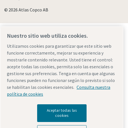
© 2026 Atlas Copco AB
Descubre cómo Atlas Copco Group impulsa la
Nuestro sitio web utiliza cookies.
tecnología que transforma el futuro.
Visita la web de Atlas Copco Group
Utilizamos cookies para garantizar que este sitio web
funcione correctamente, mejorar su experiencia y
Parte de Atlas Copco Group
mostrarle contenido relevante. Usted tiene el control:
acepte todas las cookies, permita solo las esenciales o
gestione sus preferencias. Tenga en cuenta que algunas
funciones pueden no funcionar según lo previsto si solo
se habilitan las cookies esenciales.
Consulta nuestra
política de cookies
Aceptar todas las
cookies