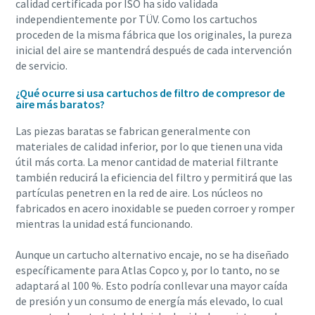
calidad certificada por ISO ha sido validada
independientemente por TÜV. Como los cartuchos
proceden de la misma fábrica que los originales, la pureza
inicial del aire se mantendrá después de cada intervención
de servicio.
¿Qué ocurre si usa cartuchos de filtro de compresor de
aire más baratos?
Las piezas baratas se fabrican generalmente con
materiales de calidad inferior, por lo que tienen una vida
útil más corta. La menor cantidad de material filtrante
también reducirá la eficiencia del filtro y permitirá que las
partículas penetren en la red de aire. Los núcleos no
fabricados en acero inoxidable se pueden corroer y romper
Todo lo que necesita saber sobre su proceso de
mientras la unidad está funcionando.
transporte neumático
Aunque un cartucho alternativo encaje, no se ha diseñado
Descubra cómo puede crear un proceso de transporte
específicamente para Atlas Copco y, por lo tanto, no se
neumático más eficiente.
adaptará al 100 %. Esto podría conllevar una mayor caída
de presión y un consumo de energía más elevado, lo cual