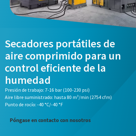
Email
Teléfono
Secadores portátiles de
Información adicional
aire comprimido para un
control eficiente de la
Empresa
humedad
País
Presión de trabajo: 7-16 bar (100-230 psi)
Aire libre suministrado: hasta 80 m³/min (2754 cfm)
Punto de rocío: -40 °C/-40 °F
Código postal
Póngase en contacto con nosotros
Solicitar