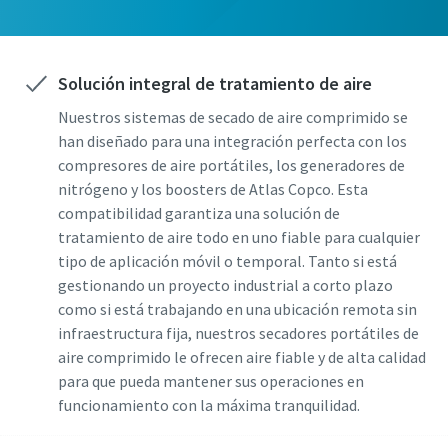
Cualquier pregunta o solicitud
Solución integral de tratamiento de aire
Nuestros sistemas de secado de aire comprimido se
han diseñado para una integración perfecta con los
compresores de aire portátiles, los generadores de
nitrógeno y los boosters de Atlas Copco. Esta
compatibilidad garantiza una solución de
tratamiento de aire todo en uno fiable para cualquier
Al enviar esta solicitud, Atlas Copco
tipo de aplicación móvil o temporal. Tanto si está
podrá ponerse en contacto con usted
gestionando un proyecto industrial a corto plazo
con la información que nos haya
como si está trabajando en una ubicación remota sin
proporcionado. Nuestra política de
infraestructura fija, nuestros secadores portátiles de
privacidad incluye más información al
aire comprimido le ofrecen aire fiable y de alta calidad
respecto.
para que pueda mantener sus operaciones en
He leído y acepto la política de
funcionamiento con la máxima tranquilidad.
privacidad