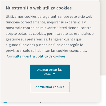
Nuestro sitio web utiliza cookies.
Utilizamos cookies para garantizar que este sitio web
funcione correctamente, mejorar su experiencia y
mostrarle contenido relevante. Usted tiene el control:
acepte todas las cookies, permita solo las esenciales o
gestione sus preferencias. Tenga en cuenta que
algunas funciones pueden no funcionar según lo
Aviso legal y aviso de privacidad
Administrar cookies
previsto si solo se habilitan las cookies esenciales.
Accesibilidad
Mapa del sitio
Consulta nuestra política de cookies
© 2026 Atlas Copco AB
Aceptar todas las
cookies
Descubre cómo Atlas Copco Group impulsa la
tecnología que transforma el futuro.
Administrar cookies
Visita la web de Atlas Copco Group
Parte de Atlas Copco Group