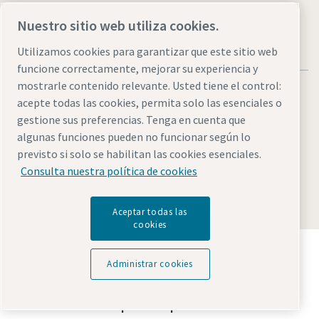
Nuestro sitio web utiliza cookies.
Utilizamos cookies para garantizar que este sitio web
funcione correctamente, mejorar su experiencia y
mostrarle contenido relevante. Usted tiene el control:
acepte todas las cookies, permita solo las esenciales o
gestione sus preferencias. Tenga en cuenta que
algunas funciones pueden no funcionar según lo
Aviso legal y aviso de privacidad
Administrar cookies
previsto si solo se habilitan las cookies esenciales.
Accesibilidad
Mapa del sitio
Consulta nuestra política de cookies
© 2026 Atlas Copco AB
Aceptar todas las
cookies
Descubre cómo Atlas Copco Group impulsa la
tecnología que transforma el futuro.
Administrar cookies
Visita la web de Atlas Copco Group
Parte de Atlas Copco Group