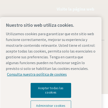
Visite la página web
Nuestro sitio web utiliza cookies.
Utilizamos cookies para garantizar que este sitio web
funcione correctamente, mejorar su experiencia y
mostrarle contenido relevante. Usted tiene el control:
acepte todas las cookies, permita solo las esenciales o
gestione sus preferencias. Tenga en cuenta que
algunas funciones pueden no funcionar según lo
Aviso legal y aviso de privacidad
Administrar cookies
previsto si solo se habilitan las cookies esenciales.
Accesibilidad
Mapa del sitio
Consulta nuestra política de cookies
© 2026 Atlas Copco AB
Aceptar todas las
cookies
Descubre cómo Atlas Copco Group impulsa la
tecnología que transforma el futuro.
Administrar cookies