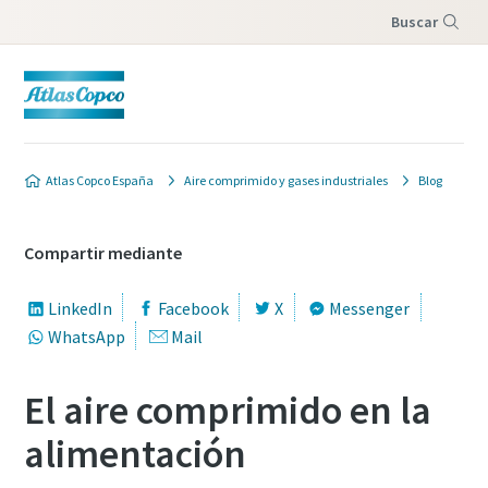
Buscar
Menú
Atlas Copco España
Aire comprimido y gases industriales
Blog
Compartir mediante
LinkedIn
Facebook
X
Messenger
WhatsApp
Mail
El aire comprimido en la
alimentación