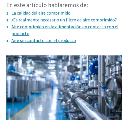
En este artículo hablaremos de:
Catálogo de Productos de Atlas Copco
Descargar Guía de Optimización
La calidad del aire comprimido
En este libro electrónico presentamos los productos y
¿Es realmente necesario un filtro de aire comprimido?
servicios de la división de Compresores de Atlas Copco
Aire comprimido en la alimentación en contacto con el
producto
Descúbralos aquí
Aire sin contacto con el producto