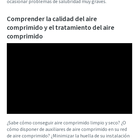
ocasionar problemas de salubridad muy graves.
Comprender la calidad del aire
Aire comprimido y nitrógeno para la industria
comprimido y el tratamiento del aire
de alimentación y bebidas
comprimido
El sabor, la calidad y la seguridad son la constante en la
industria de alimentación y bebidas, pero hay un
ingrediente fundamental que no se tiene en cuenta: el aire
comprimido. En este libro electrónico nos centraremos en
las soluciones de aire comprimido y nitrógeno para la
industria de alimentación y bebidas.
Descargar aquí
¿Sabe cómo conseguir aire comprimido limpio y seco? ¿O
cómo disponer de auxiliares de aire comprimido en su red
de aire comprimido? ¿Minimizar la huella de su instalación