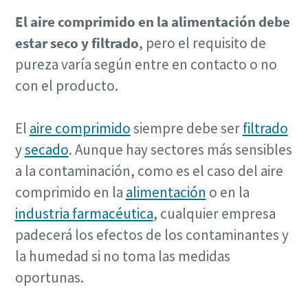
El aire comprimido en la alimentación debe
estar seco y filtrado
, pero el requisito de
pureza varía según entre en contacto o no
con el producto.
El
aire comprimido
siempre debe ser
filtrado
y
secado
. Aunque hay sectores más sensibles
Soluciones de Optimización de Atlas Copco
a la contaminación, como es el caso del aire
Una gran parte de su consumo de energía corresponde al
comprimido en la
alimentación
o en la
sistema de aire comprimido. El aumento de la eficiencia
industria farmacéutica
, cualquier empresa
energética puede reducir enormemente sus costes,
padecerá los efectos de los contaminantes y
además de ayudarle a reducir sus emisiones de CO2. A
la humedad si no toma las medidas
través de esta guía, los expertos de Atlas Copco le ayudan
a sacar todo el potencial de ahorro a su red de aire
oportunas.
comprimido