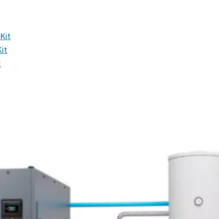
Kit
it
t