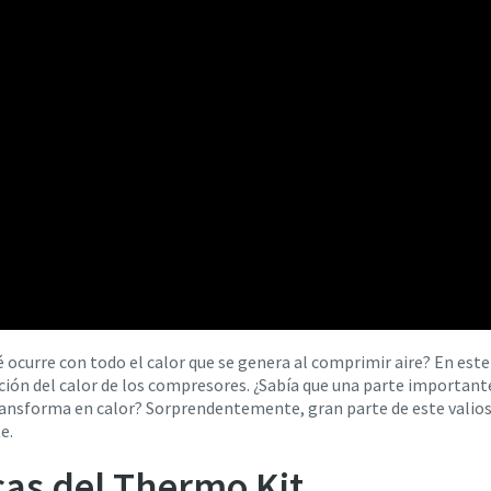
 ocurre con todo el calor que se genera al comprimir aire? En est
ión del calor de los compresores. ¿Sabía que una parte importante 
nsforma en calor? Sorprendentemente, gran parte de este valioso
e.
icas del Thermo Kit